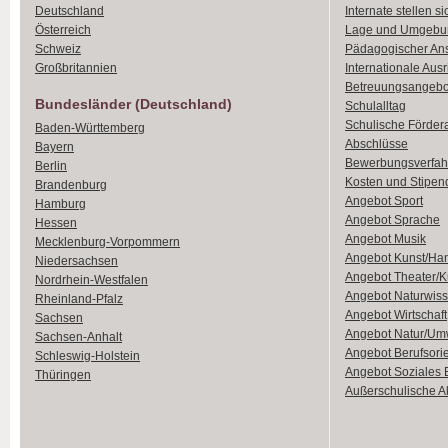
Deutschland
Internate stellen si
Österreich
Lage und Umgebu
Schweiz
Pädagogischer An
Großbritannien
Internationale Aus
Betreuungsangebo
Bundesländer (Deutschland)
Schulalltag
Schulische Förder
Baden-Württemberg
Abschlüsse
Bayern
Bewerbungsverfah
Berlin
Kosten und Stipen
Brandenburg
Angebot Sport
Hamburg
Angebot Sprache
Hessen
Angebot Musik
Mecklenburg-Vorpommern
Angebot Kunst/Ha
Niedersachsen
Angebot Theater/K
Nordrhein-Westfalen
Angebot Naturwiss
Rheinland-Pfalz
Angebot Wirtschaft
Sachsen
Angebot Natur/Um
Sachsen-Anhalt
Angebot Berufsori
Schleswig-Holstein
Angebot Soziales
Thüringen
Außerschulische Ak