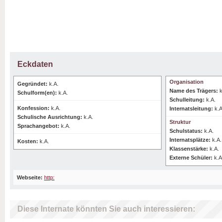
Eckdaten
Organisation
Gegründet:
k.A.
Name des Trägers:
k
Schulform(en):
k.A.
Schulleitung:
k.A.
Konfession:
k.A.
Internatsleitung:
k.A
Schulische Ausrichtung:
k.A.
Struktur
Sprachangebot:
k.A.
Schulstatus:
k.A.
Internatsplätze:
k.A.
Kosten:
k.A.
Klassenstärke:
k.A.
Externe Schüler:
k.A
Webseite:
http:
Diese Internate könnten Sie auch interessieren: