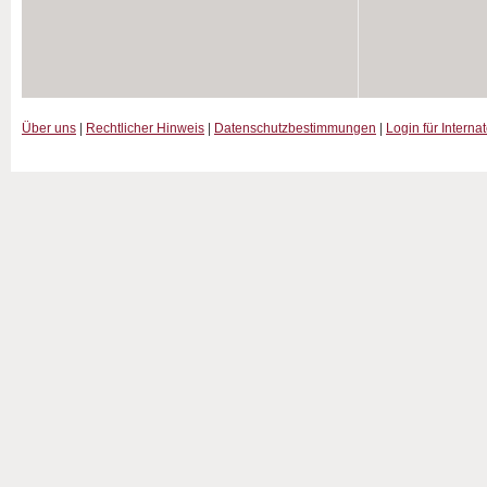
Über uns
|
Rechtlicher Hinweis
|
Datenschutzbestimmungen
|
Login für Interna