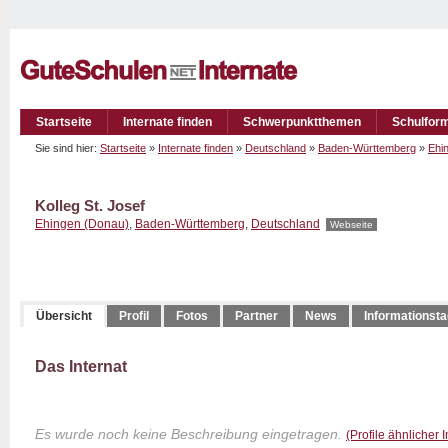
Startseite
Internate finden
Schwerpunktthemen
Schulfor
Sie sind hier:
Startseite
»
Internate finden
»
Deutschland
»
Baden-Württemberg
»
Ehi
Kolleg St. Josef
Ehingen (Donau)
,
Baden-Württemberg
,
Deutschland
Webseite
Übersicht
Profil
Fotos
Partner
News
Informationst
Das Internat
Es wurde noch keine Beschreibung eingetragen.
(Profile ähnlicher 