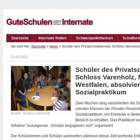
Startseite
Internate finden
Schwerpunktthemen
Schulfor
Sie sind hier:
Startseite
»
News
» Schüler des Privatschulinternats Schloss Varenholz
23.03.2012
Schüler des Privats
Schloss Varenholz, 
Westfalen, absolvie
Sozialpraktikum
Zwei Wochen lang absolvierten die S
zehnten Klassen der Privaten Realsch
Quelle: Schloss Varenholz
Sozialpraktikum, um Einblicke in Betr
Bereich zu erhalten. Das Praktikum w
Initiative "sozialgenial - Schüler engagieren sich" organisiert.
Die Schülerinnen und Schüler sammelten während dieser Zeit wertvolle Erf