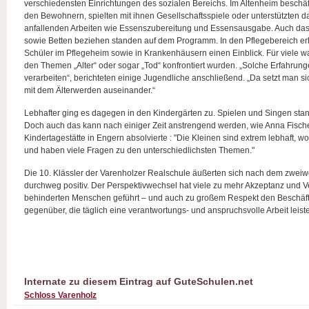
verschiedensten Einrichtungen des sozialen Bereichs. Im Altenheim beschäft
den Bewohnern, spielten mit ihnen Gesellschaftsspiele oder unterstützten d
anfallenden Arbeiten wie Essenszubereitung und Essensausgabe. Auch da
sowie Betten beziehen standen auf dem Programm. In den Pflegebereich er
Schüler im Pflegeheim sowie in Krankenhäusern einen Einblick. Für viele war
den Themen „Alter“ oder sogar „Tod“ konfrontiert wurden. „Solche Erfahrun
verarbeiten“, berichteten einige Jugendliche anschließend. „Da setzt man s
mit dem Älterwerden auseinander.“
Lebhafter ging es dagegen in den Kindergärten zu. Spielen und Singen sta
Doch auch das kann nach einiger Zeit anstrengend werden, wie Anna Fischer 
Kindertagestätte in Engern absolvierte : "Die Kleinen sind extrem lebhaft, w
und haben viele Fragen zu den unterschiedlichsten Themen."
Die 10. Klässler der Varenholzer Realschule äußerten sich nach dem zwei
durchweg positiv. Der Perspektivwechsel hat viele zu mehr Akzeptanz und V
behinderten Menschen geführt – und auch zu großem Respekt den Beschäfti
gegenüber, die täglich eine verantwortungs- und anspruchsvolle Arbeit leist
Internate zu diesem Eintrag auf GuteSchulen.net
Schloss Varenholz