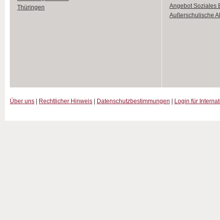
Angebot Soziales
Thüringen
Außerschulische Ak
Über uns
|
Rechtlicher Hinweis
|
Datenschutzbestimmungen
|
Login für Interna