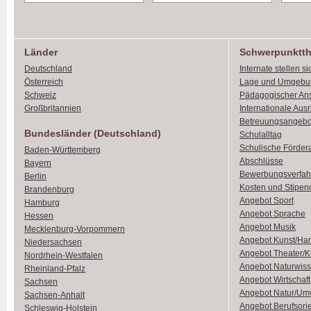
Länder
Schwerpunktt
Deutschland
Internate stellen si
Österreich
Lage und Umgebu
Schweiz
Pädagogischer An
Großbritannien
Internationale Aus
Betreuungsangebo
Bundesländer (Deutschland)
Schulalltag
Schulische Förder
Baden-Württemberg
Abschlüsse
Bayern
Bewerbungsverfah
Berlin
Kosten und Stipen
Brandenburg
Angebot Sport
Hamburg
Angebot Sprache
Hessen
Angebot Musik
Mecklenburg-Vorpommern
Angebot Kunst/Ha
Niedersachsen
Angebot Theater/K
Nordrhein-Westfalen
Angebot Naturwiss
Rheinland-Pfalz
Angebot Wirtschaft
Sachsen
Angebot Natur/Um
Sachsen-Anhalt
Angebot Berufsori
Schleswig-Holstein