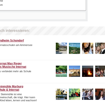
and
mus
ch interessieren:
ndheim Schondorf
ternatsschulen am Ammersee
ternat Max Reger
s Musische Internat
 verbindet mehr als Schule
einmühle Marburg
hule & Internat
 Steinmühle ist eine
einschaft, die trägt. Hier kann
 Kind leben, lernen und wachsen!