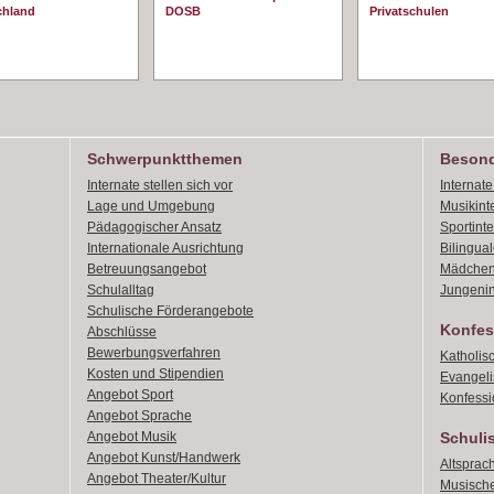
chland
DOSB
Privatschulen
Schwerpunktthemen
Besond
Internate stellen sich vor
Internat
Lage und Umgebung
Musikint
Pädagogischer Ansatz
Sportint
Internationale Ausrichtung
Bilingual
Betreuungsangebot
Mädchen
Schulalltag
Jungenin
Schulische Förderangebote
Konfes
Abschlüsse
Bewerbungsverfahren
Katholis
Kosten und Stipendien
Evangeli
Angebot Sport
Konfessi
Angebot Sprache
Angebot Musik
Schuli
Angebot Kunst/Handwerk
Altsprach
Angebot Theater/Kultur
Musische