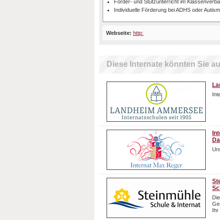
Förder- und Stützunterricht im Klassenverb
Individuelle Förderung bei ADHS oder Autis
Webseite:
http:
Diese Internate könnten Sie au
La
In
In
Da
Uns
St
Sc
Die
Gem
Ihr