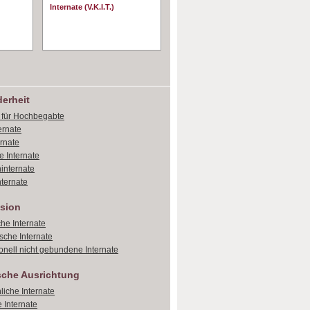
Internate (V.K.I.T.)
erheit
e für Hochbegabte
ernate
ernate
e Internate
internate
ternate
sion
che Internate
sche Internate
onell nicht gebundene Internate
sche Ausrichtung
liche Internate
 Internate