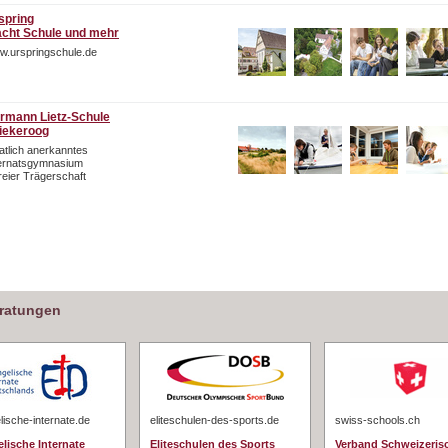
spring
cht Schule und mehr
w.urspringschule.de
rmann Lietz-Schule
iekeroog
atlich anerkanntes
ternatsgymnasium
freier Trägerschaft
eratungen
ische-internate.de
eliteschulen-des-sports.de
swiss-schools.ch
lische Internate
Eliteschulen des Sports
Verband Schweizeris