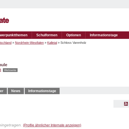
werpunktthemen
Schulformen
Optionen
Informationstage
tschland
»
Nordrhein-Westfalen
»
Kalletal
» Schloss Varenholz
hule
d
Webseite
er
News
Informationstage
eingetragen.
(Profile ähnlicher Internate anzeigen)