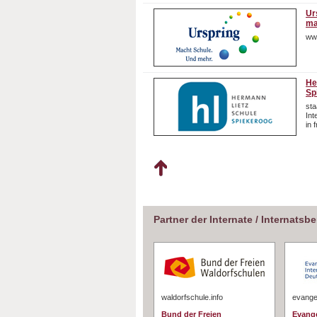
Ur
ma
ww
He
Sp
sta
In
in 
Partner der Internate / Internatsb
waldorfschule.info
evangel
Bund der Freien
Evange