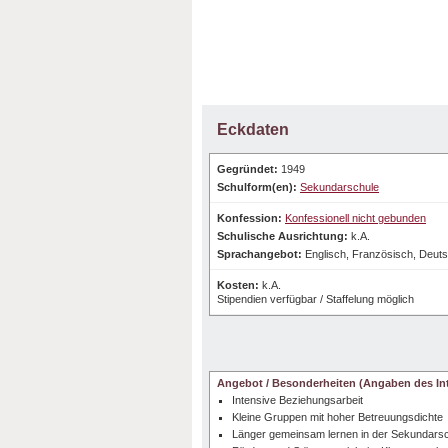
Eckdaten
Gegründet:
1949
Schulform(en):
Sekundarschule
Konfession:
Konfessionell nicht gebunden
Schulische Ausrichtung:
k.A.
Sprachangebot:
Englisch, Französisch, Deut
Kosten:
k.A.
Stipendien verfügbar / Staffelung möglich
Angebot / Besonderheiten (Angaben des Int
Intensive Beziehungsarbeit
Kleine Gruppen mit hoher Betreuungsdichte
Länger gemeinsam lernen in der Sekundars