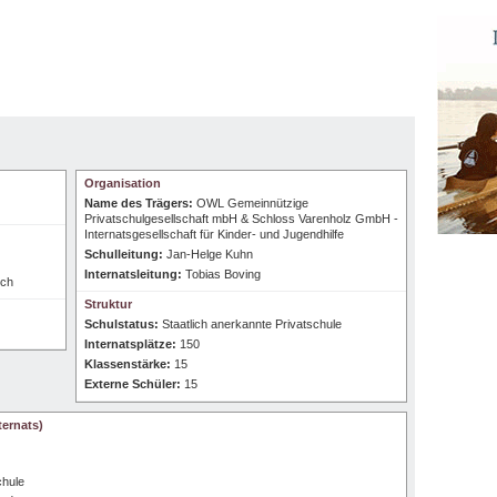
Organisation
Name des Trägers:
OWL Gemeinnützige
Privatschulgesellschaft mbH & Schloss Varenholz GmbH -
Internatsgesellschaft für Kinder- und Jugendhilfe
Schulleitung:
Jan-Helge Kuhn
Internatsleitung:
Tobias Boving
sch
Struktur
Schulstatus:
Staatlich anerkannte Privatschule
Internatsplätze:
150
Klassenstärke:
15
Externe Schüler:
15
ernats)
chule