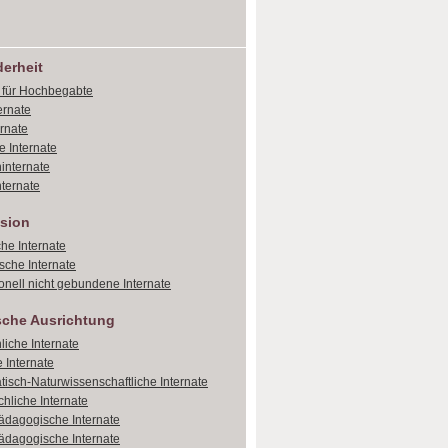
erheit
e für Hochbegabte
ernate
ernate
e Internate
internate
ternate
sion
che Internate
sche Internate
onell nicht gebundene Internate
sche Ausrichtung
liche Internate
 Internate
isch-Naturwissenschaftliche Internate
hliche Internate
dagogische Internate
dagogische Internate