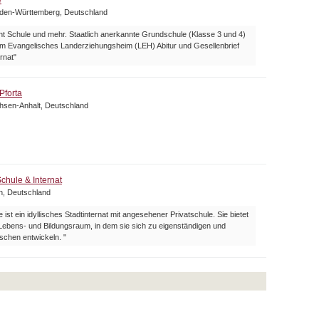
e
aden-Württemberg, Deutschland
t Schule und mehr. Staatlich anerkannte Grundschule (Klasse 3 und 4)
 Evangelisches Landerziehungsheim (LEH) Abitur und Gesellenbrief
rnat"
Pforta
chsen-Anhalt, Deutschland
chule & Internat
n, Deutschland
 ist ein idyllisches Stadtinternat mit angesehener Privatschule. Sie bietet
Lebens- und Bildungsraum, in dem sie sich zu eigenständigen und
schen entwickeln. "