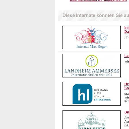
Diese Internate könnten Sie au
In
Da
Uns
La
In
He
Sp
sta
In
in 
Bi
Ans
Aus
Bil