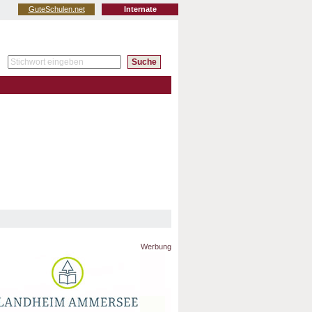
GuteSchulen.net
Internate
Werbung