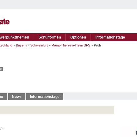
werpunktthemen
Schulformen
Optionen
Informationstage
tschland
»
Bayern
»
Schweinfurt
»
Maria-Theresia-Heim BFS
» Profil
te
er
News
Informationstage
en.