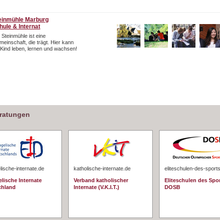
einmühle Marburg
hule & Internat
 Steinmühle ist eine
einschaft, die trägt. Hier kann
 Kind leben, lernen und wachsen!
eratungen
ische-internate.de
katholische-internate.de
eliteschulen-des-sport
lische Internate
Verband katholischer
Eliteschulen des Spo
chland
Internate (V.K.I.T.)
DOSB