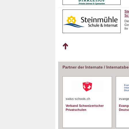
St
Sc
Die
Gem
Ihr
Partner der Internate / Internatsb
swiss-schools.ch
evangel
Verband Schweizerischer
Evange
Privatschulen
Deuts