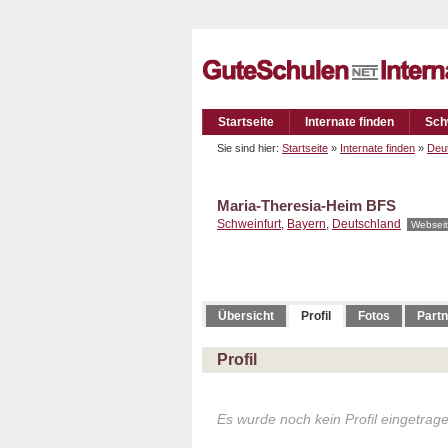
Startseite
Internate finden
Sch
Sie sind hier:
Startseite
»
Internate finden
»
Deu
Maria-Theresia-Heim BFS
Schweinfurt
,
Bayern
,
Deutschland
Websei
Übersicht
Profil
Fotos
Partn
Profil
Es wurde noch kein Profil eingetrag