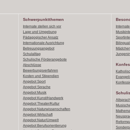
Schwerpunktthemen
Besond
Internate stellen sich vor
Internat
Lage und Umgebung
Musikint
Pädagogischer Ansatz
Sportint
Internationale Ausrichtung
Bilingual
Betreuungsangebot
Mädchen
Schulalltag
Jungenin
Schulische Förderangebote
Konfes
Abschlüsse
Bewerbungsverfahren
Katholis
Kosten und Stipendien
Evangeli
Angebot Sport
Konfessi
Angebot Sprache
Angebot Musik
Schuli
Angebot Kunst/Handwerk
Altsprach
Angebot Theater/Kultur
Musische
Angebot Naturwissenschaften
Mathemat
Angebot Wirtschaft
Neusprac
Angebot Natur/Umwelt
Reformpä
Angebot Berufsorientierung
Sonderpä