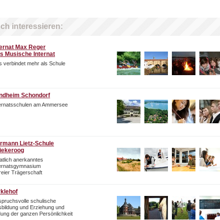
ch interessieren:
ternat Max Reger
s Musische Internat
 verbindet mehr als Schule
ndheim Schondorf
ternatsschulen am Ammersee
rmann Lietz-Schule
iekeroog
atlich anerkanntes
ternatsgymnasium
freier Trägerschaft
rklehof
pruchsvolle schulische
bildung und Erziehung und
dung der ganzen Persönlichkeit