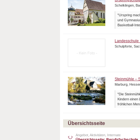
Urspringschul
Schelklingen, B
"Urspring mach
und Gymnasium
Basketball-Inte
Landesschule 
Schulpforte, Sa
Steinmühle – S
Marburg, Hesse
"Die Steinmühle
Kindern einen 
fröhlichen Men
Übersichtsseite
Angebot, Aktivitäten, Internate
Übersichtsseite: Berufsfachschule