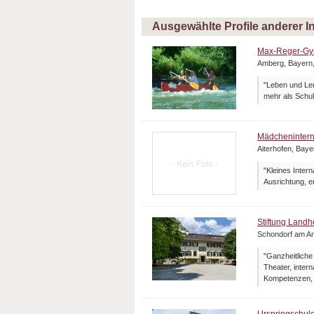
Ausgewählte Profile anderer I
Max-Reger-G
Amberg, Bayern
"Leben und Ler
mehr als Schul
Mädchenintern
Aiterhofen, Bay
"Kleines Inter
Ausrichtung, 
Stiftung Land
Schondorf am A
"Ganzheitliche
Theater, inter
Kompetenzen, 