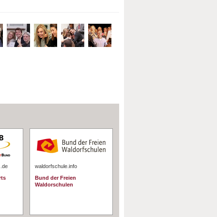
s.de
waldorfschule.info
rts
Bund der Freien
Waldorschulen