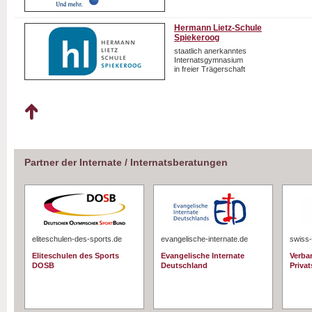
Hermann Lietz-Schule
Spiekeroog
staatlich anerkanntes
Internatsgymnasium
in freier Trägerschaft
Partner der Internate / Internatsberatungen
eliteschulen-des-sports.de
evangelische-internate.de
swiss-
Eliteschulen des Sports
Evangelische Internate
Verba
DOSB
Deutschland
Priva