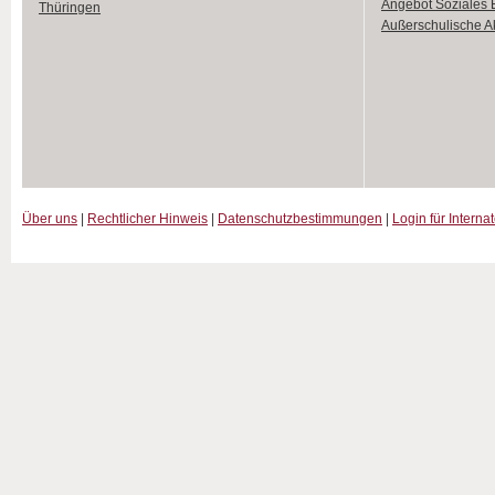
Angebot Soziales
Thüringen
Außerschulische Ak
Über uns
|
Rechtlicher Hinweis
|
Datenschutzbestimmungen
|
Login für Interna