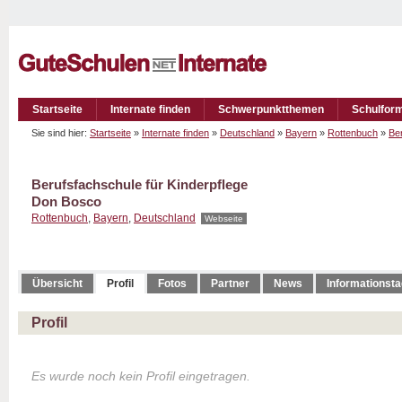
Startseite
Internate finden
Schwerpunktthemen
Schulfor
Sie sind hier:
Startseite
»
Internate finden
»
Deutschland
»
Bayern
»
Rottenbuch
»
Ber
Berufsfachschule für Kinderpflege
Don Bosco
Rottenbuch
,
Bayern
,
Deutschland
Webseite
Übersicht
Profil
Fotos
Partner
News
Informationst
Profil
Es wurde noch kein Profil eingetragen.