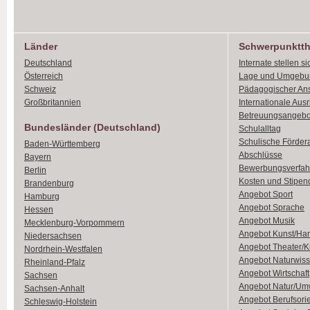
Länder
Schwerpunktt
Deutschland
Internate stellen si
Österreich
Lage und Umgebu
Schweiz
Pädagogischer An
Großbritannien
Internationale Aus
Betreuungsangebo
Bundesländer (Deutschland)
Schulalltag
Schulische Förder
Baden-Württemberg
Abschlüsse
Bayern
Bewerbungsverfah
Berlin
Kosten und Stipen
Brandenburg
Angebot Sport
Hamburg
Angebot Sprache
Hessen
Angebot Musik
Mecklenburg-Vorpommern
Angebot Kunst/Ha
Niedersachsen
Angebot Theater/K
Nordrhein-Westfalen
Angebot Naturwiss
Rheinland-Pfalz
Angebot Wirtschaft
Sachsen
Angebot Natur/Um
Sachsen-Anhalt
Angebot Berufsori
Schleswig-Holstein