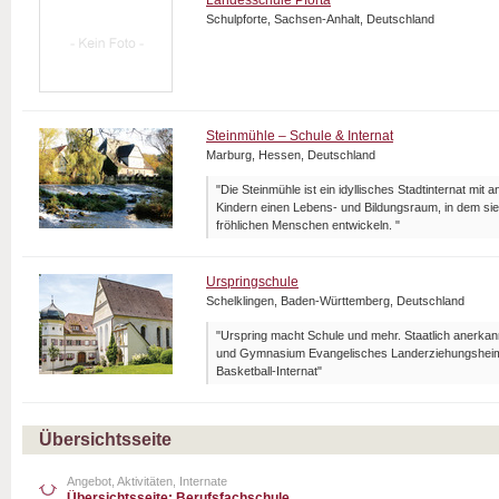
Landesschule Pforta
Schulpforte, Sachsen-Anhalt, Deutschland
Steinmühle – Schule & Internat
Marburg, Hessen, Deutschland
"Die Steinmühle ist ein idyllisches Stadtinternat mit 
Kindern einen Lebens- und Bildungsraum, in dem sie
fröhlichen Menschen entwickeln. "
Urspringschule
Schelklingen, Baden-Württemberg, Deutschland
"Urspring macht Schule und mehr. Staatlich anerka
und Gymnasium Evangelisches Landerziehungsheim 
Basketball-Internat"
Übersichtsseite
Angebot, Aktivitäten, Internate
Übersichtsseite: Berufsfachschule