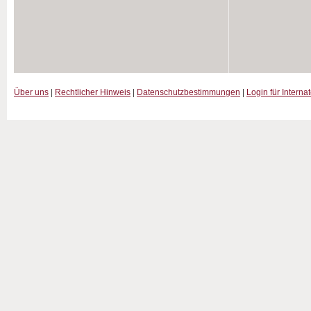
Über uns
|
Rechtlicher Hinweis
|
Datenschutzbestimmungen
|
Login für Interna