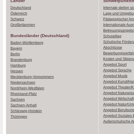
Länder
Schwerpunktt
Deutschland
Internate stellen si
Österreich
Lage und Umgebu
Schweiz
Pädagogischer An
Großbritannien
Internationale Aus
Betreuungsangebo
Bundesländer (Deutschland)
Schulalltag
Schulische Förder
Baden-Württemberg
Abschlüsse
Bayern
Bewerbungsverfah
Berlin
Kosten und Stipen
Brandenburg
Angebot Sport
Hamburg
Angebot Sprache
Hessen
Angebot Musik
Mecklenburg-Vorpommern
Angebot Kunst/Ha
Niedersachsen
Angebot Theater/K
Nordrhein-Westfalen
Angebot Naturwiss
Rheinland-Pfalz
Angebot Wirtschaft
Sachsen
Angebot Natur/Um
Sachsen-Anhalt
Angebot Berufsori
Schleswig-Holstein
Angebot Soziales
Thüringen
Außerschulische Ak