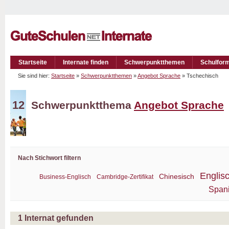
Startseite
Internate finden
Schwerpunktthemen
Schulfor
Sie sind hier:
Startseite
»
Schwerpunktthemen
»
Angebot Sprache
» Tschechisch
12
Schwerpunktthema
Angebot Sprache
Nach Stichwort filtern
Englis
Chinesisch
Business-Englisch
Cambridge-Zertifikat
Span
1
Internat gefunden