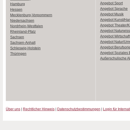
Angebot Sport
Hamburg
Angebot Sprache
Hessen
Angebot Musik
Mecklenburg-Vorpommern
Angebot Kunst/Ha
Niedersachsen
Angebot Theater/K
Nordrhein-Westfalen
Angebot Naturwiss
Rheinland-Pfalz
Angebot Wirtschaft
Sachsen
Angebot Natur/Um
Sachsen-Anhalt
Angebot Berufsori
Schleswig-Holstein
Angebot Soziales
Thüringen
Außerschulische Ak
Über uns
|
Rechtlicher Hinweis
|
Datenschutzbestimmungen
|
Login für Interna