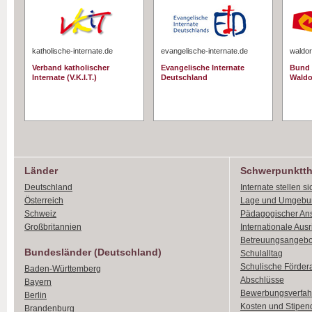
katholische-internate.de
evangelische-internate.de
waldor
Verband katholischer
Evangelische Internate
Bund 
Internate (V.K.I.T.)
Deutschland
Waldo
Länder
Schwerpunktt
Deutschland
Internate stellen si
Österreich
Lage und Umgebu
Schweiz
Pädagogischer An
Großbritannien
Internationale Aus
Betreuungsangebo
Bundesländer (Deutschland)
Schulalltag
Schulische Förder
Baden-Württemberg
Abschlüsse
Bayern
Bewerbungsverfah
Berlin
Kosten und Stipen
Brandenburg