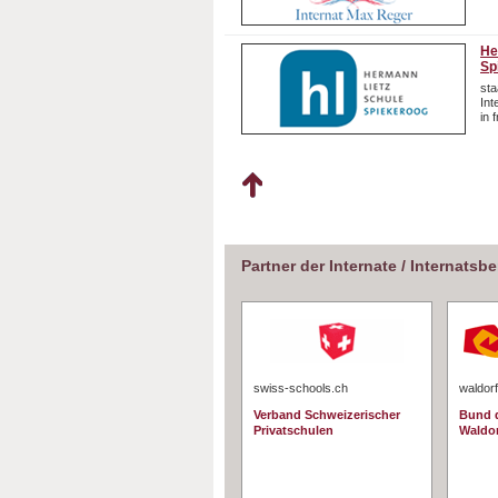
He
Sp
sta
In
in 
Partner der Internate / Internatsb
swiss-schools.ch
waldorf
Verband Schweizerischer
Bund d
Privatschulen
Waldo