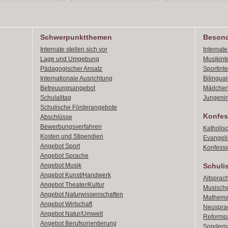
Schwerpunktthemen
Besond
Internate stellen sich vor
Internat
Lage und Umgebung
Musikint
Pädagogischer Ansatz
Sportint
Internationale Ausrichtung
Bilingual
Betreuungsangebot
Mädchen
Schulalltag
Jungenin
Schulische Förderangebote
Konfes
Abschlüsse
Bewerbungsverfahren
Katholis
Kosten und Stipendien
Evangeli
Angebot Sport
Konfessi
Angebot Sprache
Angebot Musik
Schuli
Angebot Kunst/Handwerk
Altsprach
Angebot Theater/Kultur
Musische
Angebot Naturwissenschaften
Mathemat
Angebot Wirtschaft
Neusprac
Angebot Natur/Umwelt
Reformpä
Angebot Berufsorientierung
Sonderpä