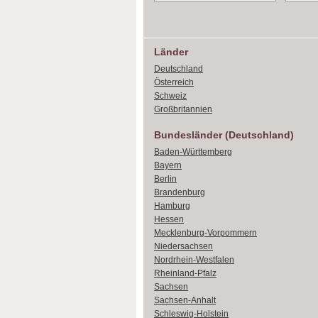
Länder
Deutschland
Österreich
Schweiz
Großbritannien
Bundesländer (Deutschland)
Baden-Württemberg
Bayern
Berlin
Brandenburg
Hamburg
Hessen
Mecklenburg-Vorpommern
Niedersachsen
Nordrhein-Westfalen
Rheinland-Pfalz
Sachsen
Sachsen-Anhalt
Schleswig-Holstein