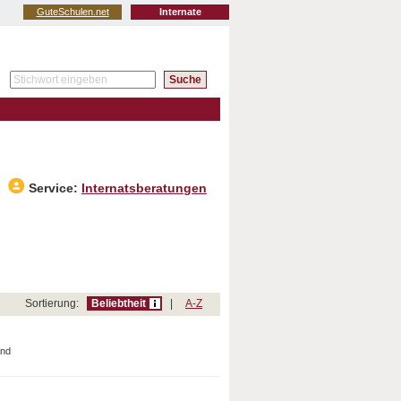
GuteSchulen.net
Internate
Service:
Internatsberatungen
Sortierung:
Beliebtheit
|
A-Z
and