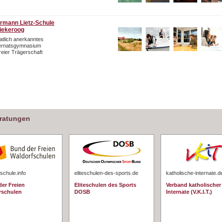
rmann Lietz-Schule
iekeroog
atlich anerkanntes
ternatsgymnasium
freier Trägerschaft
eratungen
schule.info
eliteschulen-des-sports.de
katholische-internate.d
er Freien
Eliteschulen des Sports
Verband katholischer
rschulen
DOSB
Internate (V.K.I.T.)