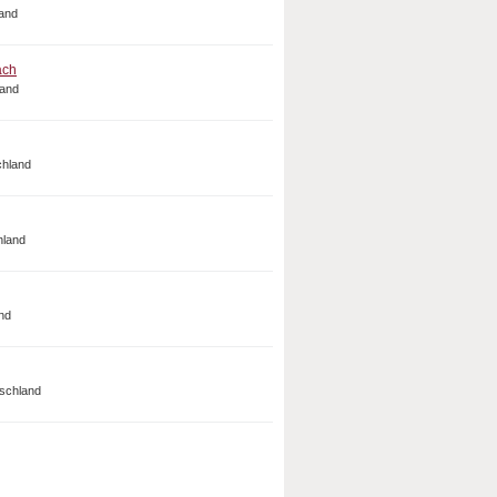
and
ach
land
chland
hland
nd
schland