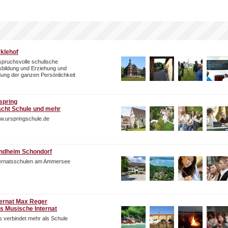
rklehof
pruchsvolle schulische
bildung und Erziehung und
dung der ganzen Persönlichkeit
spring
cht Schule und mehr
w.urspringschule.de
ndheim Schondorf
ternatsschulen am Ammersee
ternat Max Reger
s Musische Internat
 verbindet mehr als Schule