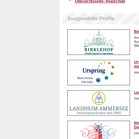
Übersichtsseite: Realschule
Ausgewählte Profile
Bi
Ans
Aus
Bil
Ur
ma
ww
La
In
In
Da
Uns