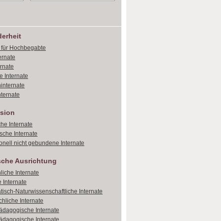
erheit
e für Hochbegabte
ernate
ernate
e Internate
internate
ternate
sion
che Internate
sche Internate
onell nicht gebundene Internate
sche Ausrichtung
liche Internate
 Internate
isch-Naturwissenschaftliche Internate
hliche Internate
dagogische Internate
dagogische Internate