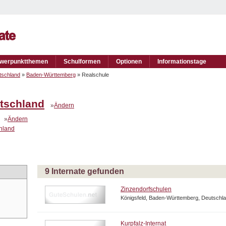
werpunktthemen
Schulformen
Optionen
Informationstage
tschland
»
Baden-Württemberg
» Realschule
tschland
»
Ändern
»
Ändern
chland
9 Internate gefunden
Zinzendorfschulen
Königsfeld, Baden-Württemberg, Deutschl
Kurpfalz-Internat