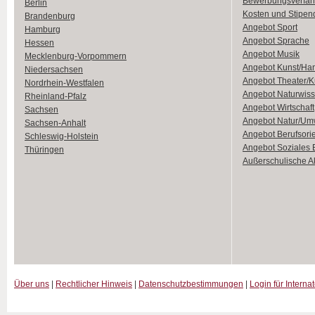
Bewerbungsverfah
Berlin
Kosten und Stipen
Brandenburg
Angebot Sport
Hamburg
Angebot Sprache
Hessen
Angebot Musik
Mecklenburg-Vorpommern
Angebot Kunst/Ha
Niedersachsen
Angebot Theater/K
Nordrhein-Westfalen
Angebot Naturwiss
Rheinland-Pfalz
Angebot Wirtschaft
Sachsen
Angebot Natur/Um
Sachsen-Anhalt
Angebot Berufsori
Schleswig-Holstein
Angebot Soziales
Thüringen
Außerschulische Ak
Über uns
|
Rechtlicher Hinweis
|
Datenschutzbestimmungen
|
Login für Interna