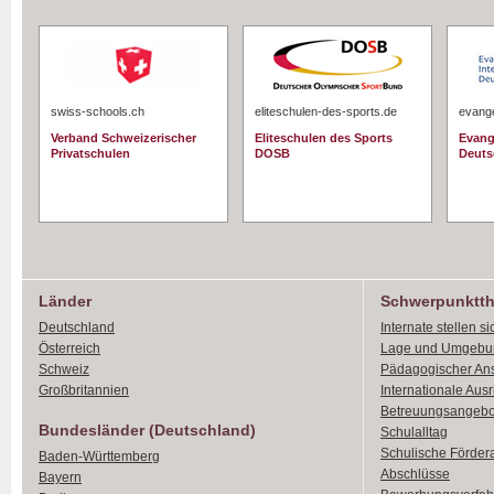
swiss-schools.ch
eliteschulen-des-sports.de
evange
Verband Schweizerischer
Eliteschulen des Sports
Evang
Privatschulen
DOSB
Deuts
Länder
Schwerpunktt
Deutschland
Internate stellen si
Österreich
Lage und Umgebu
Schweiz
Pädagogischer An
Großbritannien
Internationale Aus
Betreuungsangebo
Bundesländer (Deutschland)
Schulalltag
Schulische Förder
Baden-Württemberg
Abschlüsse
Bayern