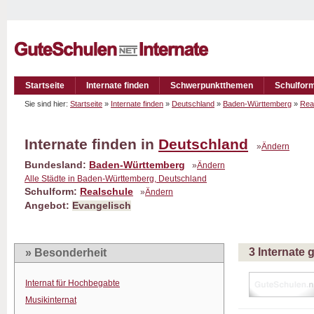
Startseite
Internate finden
Schwerpunktthemen
Schulfor
Sie sind hier:
Startseite
»
Internate finden
»
Deutschland
»
Baden-Württemberg
»
Rea
Internate finden in
Deutschland
»
Ändern
Bundesland:
Baden-Württemberg
»
Ändern
Alle Städte in Baden-Württemberg, Deutschland
Schulform:
Realschule
»
Ändern
Angebot:
Evangelisch
3 Internate
» Besonderheit
Internat für Hochbegabte
Musikinternat