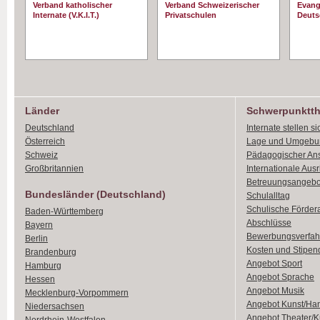
Verband katholischer
Verband Schweizerischer
Evang
Internate (V.K.I.T.)
Privatschulen
Deuts
Länder
Schwerpunktt
Deutschland
Internate stellen si
Österreich
Lage und Umgebu
Schweiz
Pädagogischer An
Großbritannien
Internationale Aus
Betreuungsangebo
Bundesländer (Deutschland)
Schulalltag
Schulische Förder
Baden-Württemberg
Abschlüsse
Bayern
Bewerbungsverfah
Berlin
Kosten und Stipen
Brandenburg
Angebot Sport
Hamburg
Angebot Sprache
Hessen
Angebot Musik
Mecklenburg-Vorpommern
Angebot Kunst/Ha
Niedersachsen
Angebot Theater/K