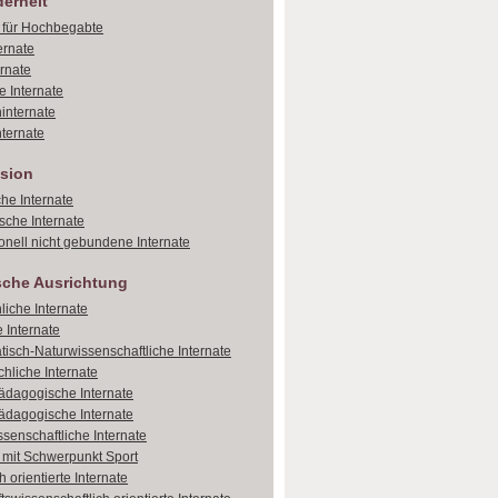
erheit
e für Hochbegabte
ernate
ernate
e Internate
internate
ternate
sion
che Internate
sche Internate
onell nicht gebundene Internate
sche Ausrichtung
liche Internate
 Internate
isch-Naturwissenschaftliche Internate
hliche Internate
dagogische Internate
dagogische Internate
ssenschaftliche Internate
e mit Schwerpunkt Sport
 orientierte Internate