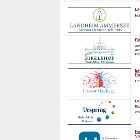
La
In
Bi
Ans
Aus
Bil
In
Da
Uns
Ur
ma
ww
He
Sp