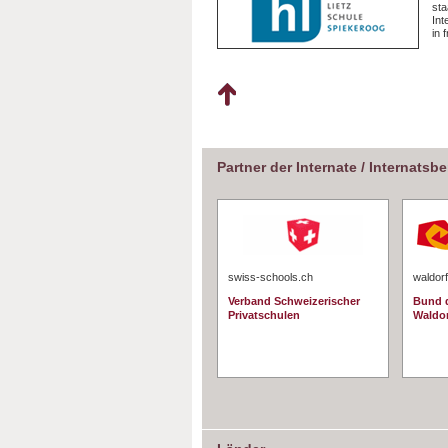
sta
In
in 
Partner der Internate / Internatsb
swiss-schools.ch
waldorf
Verband Schweizerischer
Bund d
Privatschulen
Waldo