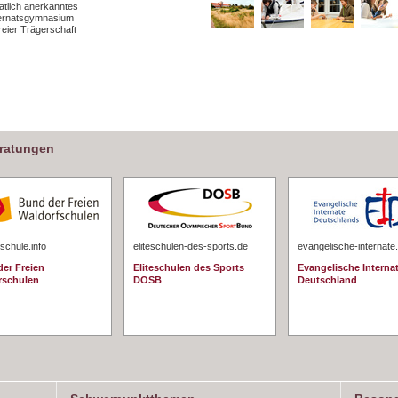
atlich anerkanntes
ternatsgymnasium
freier Trägerschaft
eratungen
schule.info
eliteschulen-des-sports.de
evangelische-internate
er Freien
Eliteschulen des Sports
Evangelische Interna
rschulen
DOSB
Deutschland