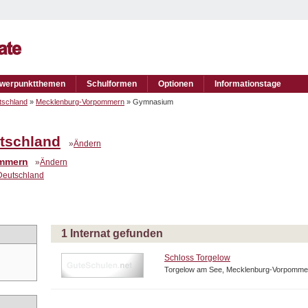
werpunktthemen
Schulformen
Optionen
Informationstage
tschland
»
Mecklenburg-Vorpommern
» Gymnasium
tschland
»
Ändern
ommern
»
Ändern
Deutschland
1 Internat gefunden
Schloss Torgelow
Torgelow am See, Mecklenburg-Vorpommer