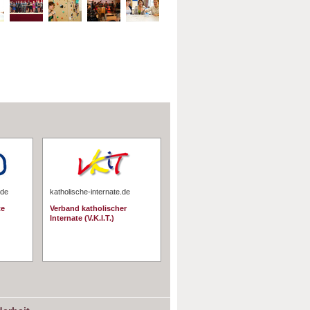
.de
katholische-internate.de
te
Verband katholischer
Internate (V.K.I.T.)