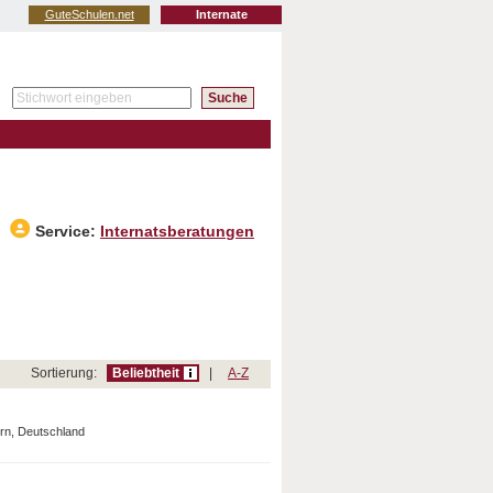
GuteSchulen.net
Internate
Service:
Internatsberatungen
Sortierung:
Beliebtheit
|
A-Z
n, Deutschland