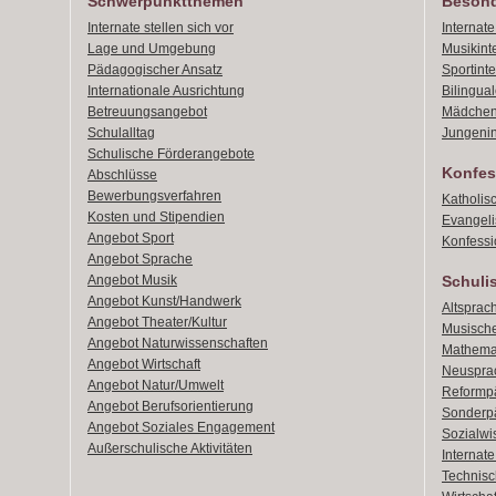
Schwerpunktthemen
Besond
Internate stellen sich vor
Internat
Lage und Umgebung
Musikint
Pädagogischer Ansatz
Sportint
Internationale Ausrichtung
Bilingual
Betreuungsangebot
Mädchen
Schulalltag
Jungenin
Schulische Förderangebote
Konfes
Abschlüsse
Bewerbungsverfahren
Katholis
Kosten und Stipendien
Evangeli
Angebot Sport
Konfessi
Angebot Sprache
Angebot Musik
Schuli
Angebot Kunst/Handwerk
Altsprach
Angebot Theater/Kultur
Musische
Angebot Naturwissenschaften
Mathemat
Angebot Wirtschaft
Neusprac
Angebot Natur/Umwelt
Reformpä
Angebot Berufsorientierung
Sonderpä
Angebot Soziales Engagement
Sozialwi
Außerschulische Aktivitäten
Internat
Technisch