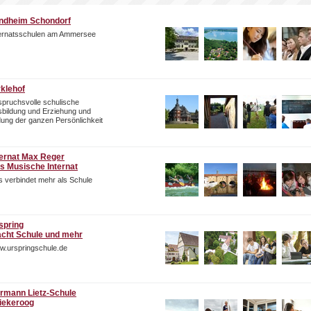
ndheim Schondorf
ternatsschulen am Ammersee
rklehof
pruchsvolle schulische
bildung und Erziehung und
dung der ganzen Persönlichkeit
ternat Max Reger
s Musische Internat
 verbindet mehr als Schule
spring
cht Schule und mehr
w.urspringschule.de
rmann Lietz-Schule
iekeroog