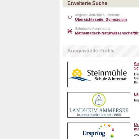
Erweiterte Suche
Angebot, Aktivitäten, Internate
Übersichtsseite: Gymnasium
Schulische Ausrichtung
Mathematisch-Naturwissenschaftlic
Ausgewählte Profile
St
Sc
Die
Gem
Ihr
La
In
Ur
ma
ww