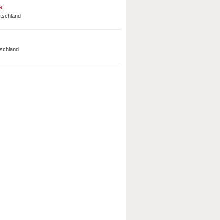
at
utschland
tschland