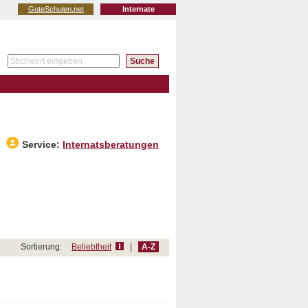
GuteSchulen.net
Internate
Service:
Internatsberatungen
Sortierung:
Beliebtheit
|
A-Z