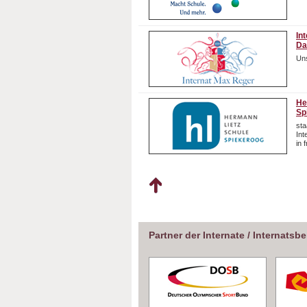
In
Da
Uns
He
Sp
sta
In
in 
Partner der Internate / Internatsb