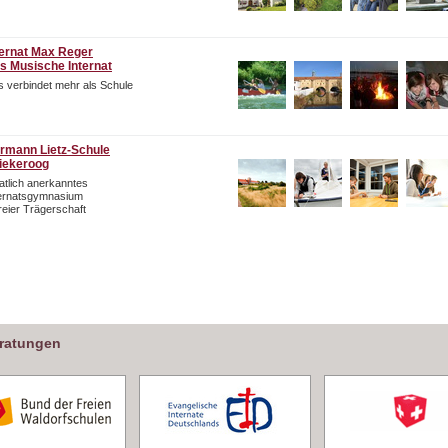
ternat Max Reger
s Musische Internat
 verbindet mehr als Schule
rmann Lietz-Schule
iekeroog
atlich anerkanntes
ternatsgymnasium
freier Trägerschaft
eratungen