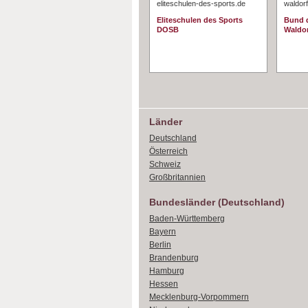
eliteschulen-des-sports.de
waldorf
Eliteschulen des Sports
Bund d
DOSB
Waldo
Länder
Deutschland
Österreich
Schweiz
Großbritannien
Bundesländer (Deutschland)
Baden-Württemberg
Bayern
Berlin
Brandenburg
Hamburg
Hessen
Mecklenburg-Vorpommern