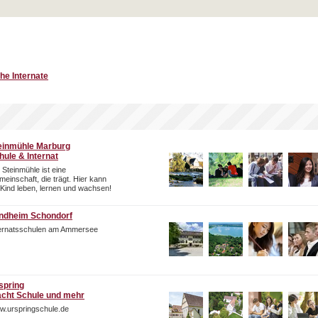
he Internate
einmühle Marburg
hule & Internat
 Steinmühle ist eine
einschaft, die trägt. Hier kann
 Kind leben, lernen und wachsen!
ndheim Schondorf
ternatsschulen am Ammersee
spring
cht Schule und mehr
w.urspringschule.de