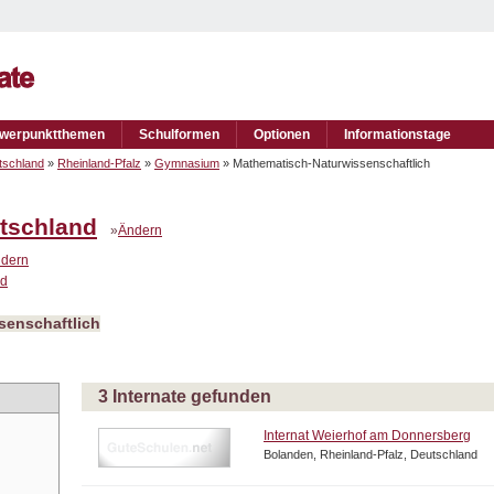
werpunktthemen
Schulformen
Optionen
Informationstage
tschland
»
Rheinland-Pfalz
»
Gymnasium
» Mathematisch-Naturwissenschaftlich
tschland
»
Ändern
dern
nd
senschaftlich
3 Internate gefunden
Internat Weierhof am Donnersberg
Bolanden, Rheinland-Pfalz, Deutschland