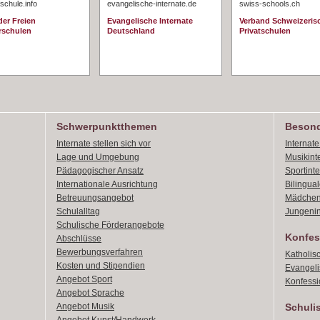
schule.info
evangelische-internate.de
swiss-schools.ch
er Freien
Evangelische Internate
Verband Schweizeris
rschulen
Deutschland
Privatschulen
Schwerpunktthemen
Besond
Internate stellen sich vor
Internat
Lage und Umgebung
Musikint
Pädagogischer Ansatz
Sportint
Internationale Ausrichtung
Bilingual
Betreuungsangebot
Mädchen
Schulalltag
Jungenin
Schulische Förderangebote
Konfes
Abschlüsse
Bewerbungsverfahren
Katholis
Kosten und Stipendien
Evangeli
Angebot Sport
Konfessi
Angebot Sprache
Angebot Musik
Schuli