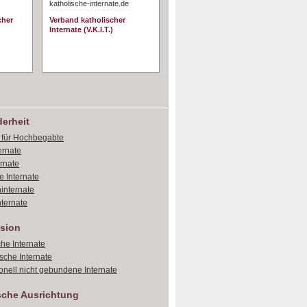
katholische-internate.de
cher
Verband katholischer
Internate (V.K.I.T.)
erheit
e für Hochbegabte
ernate
ernate
e Internate
internate
ternate
sion
che Internate
sche Internate
onell nicht gebundene Internate
sche Ausrichtung