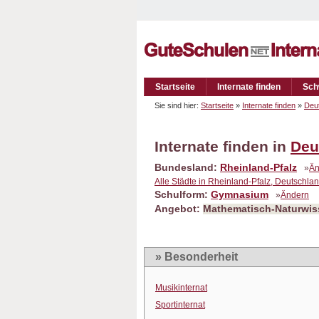
Startseite
Internate finden
Sch
Sie sind hier:
Startseite
»
Internate finden
»
Deu
Internate finden in
Deu
Bundesland:
Rheinland-Pfalz
»
Än
Alle Städte in Rheinland-Pfalz, Deutschla
Schulform:
Gymnasium
»
Ändern
Angebot:
Mathematisch-Naturwis
» Besonderheit
Musikinternat
Sportinternat