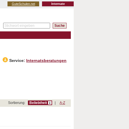
GuteSchulen.net
Internate
Service:
Internatsberatungen
Sortierung:
Beliebtheit
|
A-Z