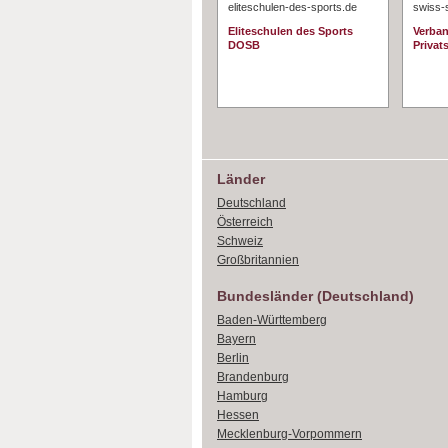
eliteschulen-des-sports.de
swiss-
Eliteschulen des Sports
Verban
DOSB
Privat
Länder
Deutschland
Österreich
Schweiz
Großbritannien
Bundesländer (Deutschland)
Baden-Württemberg
Bayern
Berlin
Brandenburg
Hamburg
Hessen
Mecklenburg-Vorpommern