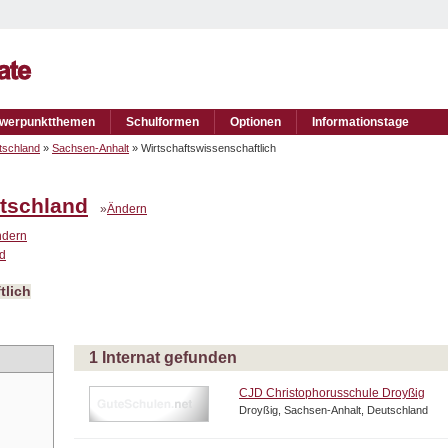
werpunktthemen
Schulformen
Optionen
Informationstage
tschland
»
Sachsen-Anhalt
» Wirtschaftswissenschaftlich
tschland
»
Ändern
ndern
nd
tlich
1 Internat gefunden
CJD Christophorusschule Droyßig
Droyßig, Sachsen-Anhalt, Deutschland