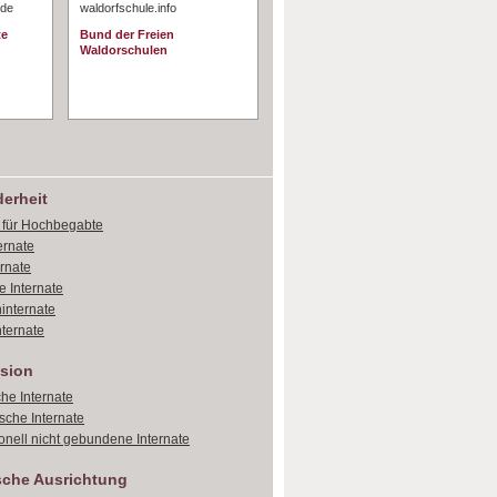
.de
waldorfschule.info
te
Bund der Freien
Waldorschulen
erheit
e für Hochbegabte
ernate
ernate
e Internate
internate
ternate
sion
che Internate
sche Internate
onell nicht gebundene Internate
sche Ausrichtung