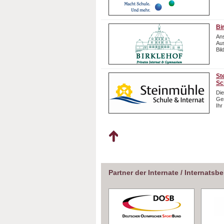
Bi
Ans
Aus
Bil
St
Sc
Die
Gem
Ihr
Partner der Internate / Internatsb