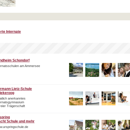
rte Internate
ndheim Schondorf
ternatsschulen am Ammersee
rmann Lietz-Schule
iekeroog
atlich anerkanntes
ternatsgymnasium
freier Trägerschaft
spring
cht Schule und mehr
w.urspringschule.de