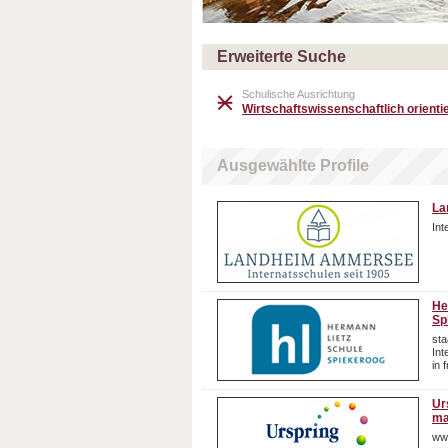
Erweiterte Suche
Schulische Ausrichtung
Wirtschaftswissenschaftlich orientie
Ausgewählte Profile
La
In
He
Sp
sta
In
in 
Ur
ma
ww