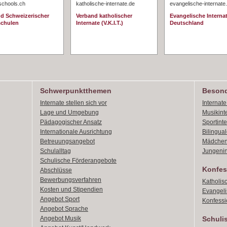
schools.ch
katholische-internate.de
evangelische-internate
d Schweizerischer
Verband katholischer
Evangelische Interna
schulen
Internate (V.K.I.T.)
Deutschland
Schwerpunktthemen
Besond
Internate stellen sich vor
Internat
Lage und Umgebung
Musikint
Pädagogischer Ansatz
Sportint
Internationale Ausrichtung
Bilingual
Betreuungsangebot
Mädchen
Schulalltag
Jungenin
Schulische Förderangebote
Konfes
Abschlüsse
Bewerbungsverfahren
Katholis
Kosten und Stipendien
Evangeli
Angebot Sport
Konfessi
Angebot Sprache
Angebot Musik
Schuli