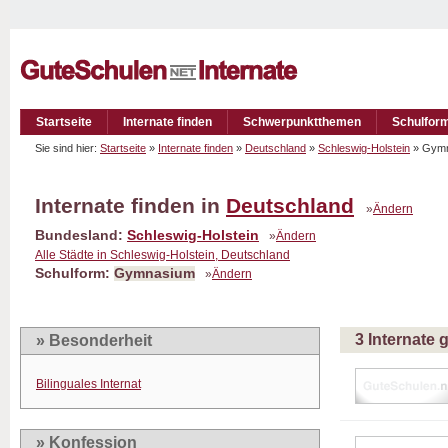
Startseite
Internate finden
Schwerpunktthemen
Schulfor
Sie sind hier:
Startseite
»
Internate finden
»
Deutschland
»
Schleswig-Holstein
» Gym
Internate finden in
Deutschland
»
Ändern
Bundesland:
Schleswig-Holstein
»
Ändern
Alle Städte in Schleswig-Holstein, Deutschland
Schulform:
Gymnasium
»
Ändern
3 Internate
» Besonderheit
Bilinguales Internat
» Konfession