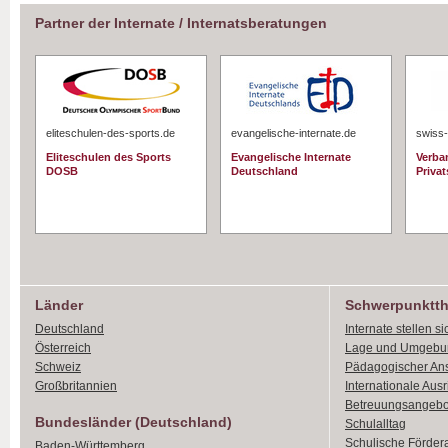
Partner der Internate / Internatsberatungen
eliteschulen-des-sports.de
evangelische-internate.de
swiss-
Eliteschulen des Sports
Evangelische Internate
Verba
DOSB
Deutschland
Priva
Länder
Schwerpunktt
Deutschland
Internate stellen si
Österreich
Lage und Umgebu
Schweiz
Pädagogischer An
Großbritannien
Internationale Aus
Betreuungsangebo
Bundesländer (Deutschland)
Schulalltag
Schulische Förder
Baden-Württemberg