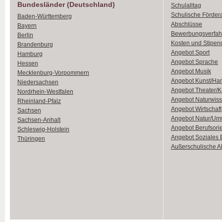
Bundesländer (Deutschland)
Schulalltag
Schulische Förder
Baden-Württemberg
Abschlüsse
Bayern
Bewerbungsverfah
Berlin
Kosten und Stipen
Brandenburg
Angebot Sport
Hamburg
Angebot Sprache
Hessen
Angebot Musik
Mecklenburg-Vorpommern
Angebot Kunst/Ha
Niedersachsen
Angebot Theater/K
Nordrhein-Westfalen
Angebot Naturwiss
Rheinland-Pfalz
Angebot Wirtschaft
Sachsen
Angebot Natur/Um
Sachsen-Anhalt
Angebot Berufsori
Schleswig-Holstein
Angebot Soziales
Thüringen
Außerschulische Ak