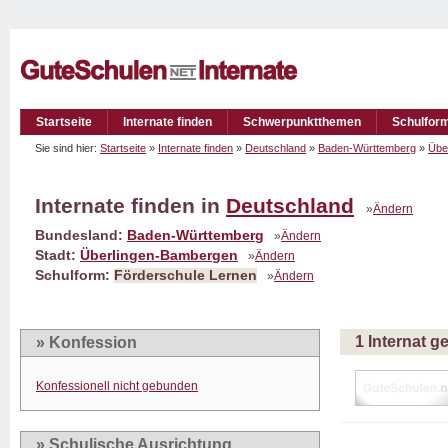
Startseite
Internate finden
Schwerpunktthemen
Schulfor
Sie sind hier:
Startseite
»
Internate finden
»
Deutschland
»
Baden-Württemberg
»
Übe
Internate finden in
Deutschland
»
Ändern
Bundesland:
Baden-Württemberg
»
Ändern
Stadt:
Überlingen-Bambergen
»
Ändern
Schulform:
Förderschule Lernen
»
Ändern
1 Internat 
» Konfession
Konfessionell nicht gebunden
» Schulische Ausrichtung