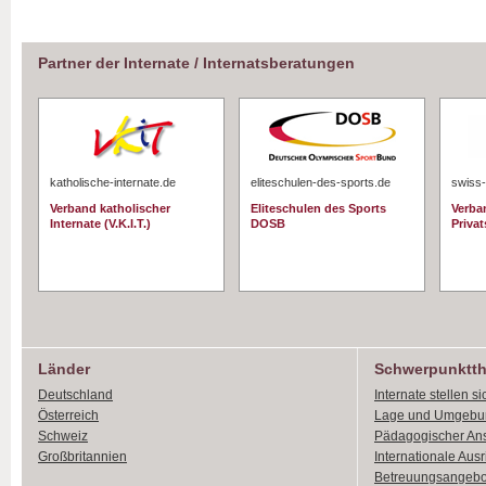
Partner der Internate / Internatsberatungen
katholische-internate.de
eliteschulen-des-sports.de
swiss-
Verband katholischer
Eliteschulen des Sports
Verba
Internate (V.K.I.T.)
DOSB
Priva
Länder
Schwerpunktt
Deutschland
Internate stellen si
Österreich
Lage und Umgebu
Schweiz
Pädagogischer An
Großbritannien
Internationale Aus
Betreuungsangebo