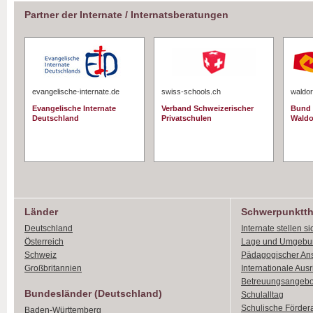
Partner der Internate / Internatsberatungen
evangelische-internate.de
swiss-schools.ch
waldor
Evangelische Internate
Verband Schweizerischer
Bund 
Deutschland
Privatschulen
Waldo
Länder
Schwerpunktt
Deutschland
Internate stellen si
Österreich
Lage und Umgebu
Schweiz
Pädagogischer An
Großbritannien
Internationale Aus
Betreuungsangebo
Bundesländer (Deutschland)
Schulalltag
Schulische Förder
Baden-Württemberg