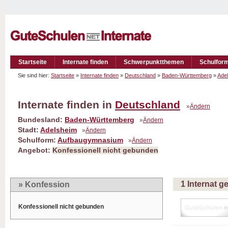
Startseite
Internate finden
Schwerpunktthemen
Schulfor
Sie sind hier:
Startseite
»
Internate finden
»
Deutschland
»
Baden-Württemberg
»
Ade
Internate finden in
Deutschland
»
Ändern
Bundesland:
Baden-Württemberg
»
Ändern
Stadt:
Adelsheim
»
Ändern
Schulform:
Aufbaugymnasium
»
Ändern
Angebot:
Konfessionell nicht gebunden
1 Internat 
» Konfession
Konfessionell nicht gebunden