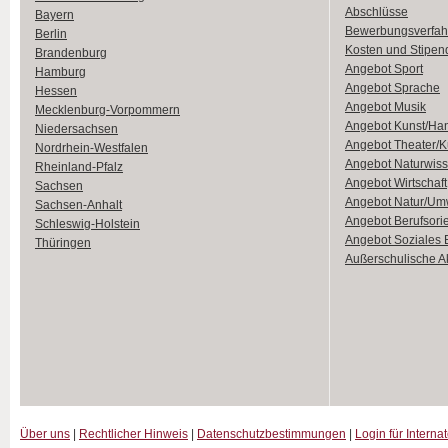
Abschlüsse
Bayern
Bewerbungsverfah
Berlin
Kosten und Stipen
Brandenburg
Angebot Sport
Hamburg
Angebot Sprache
Hessen
Angebot Musik
Mecklenburg-Vorpommern
Angebot Kunst/Ha
Niedersachsen
Angebot Theater/K
Nordrhein-Westfalen
Angebot Naturwiss
Rheinland-Pfalz
Angebot Wirtschaft
Sachsen
Angebot Natur/Um
Sachsen-Anhalt
Angebot Berufsori
Schleswig-Holstein
Angebot Soziales
Thüringen
Außerschulische Ak
Über uns
|
Rechtlicher Hinweis
|
Datenschutzbestimmungen
|
Login für Interna