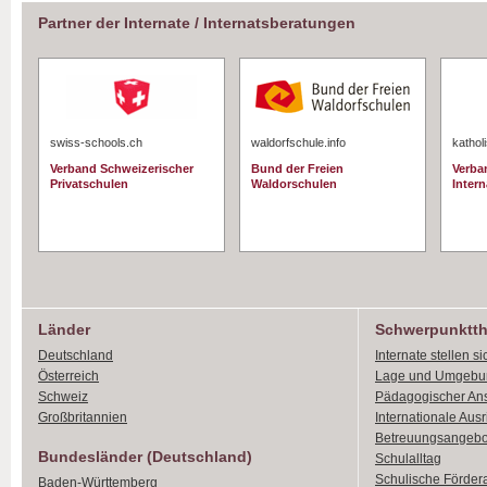
Partner der Internate / Internatsberatungen
swiss-schools.ch
waldorfschule.info
kathol
Verband Schweizerischer
Bund der Freien
Verba
Privatschulen
Waldorschulen
Intern
Länder
Schwerpunktt
Deutschland
Internate stellen si
Österreich
Lage und Umgebu
Schweiz
Pädagogischer An
Großbritannien
Internationale Aus
Betreuungsangebo
Bundesländer (Deutschland)
Schulalltag
Schulische Förder
Baden-Württemberg