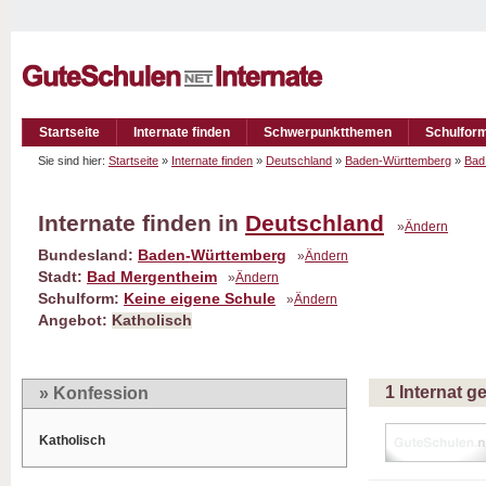
Startseite
Internate finden
Schwerpunktthemen
Schulfor
Sie sind hier:
Startseite
»
Internate finden
»
Deutschland
»
Baden-Württemberg
»
Bad
Internate finden in
Deutschland
»
Ändern
Bundesland:
Baden-Württemberg
»
Ändern
Stadt:
Bad Mergentheim
»
Ändern
Schulform:
Keine eigene Schule
»
Ändern
Angebot:
Katholisch
1 Internat 
» Konfession
Katholisch