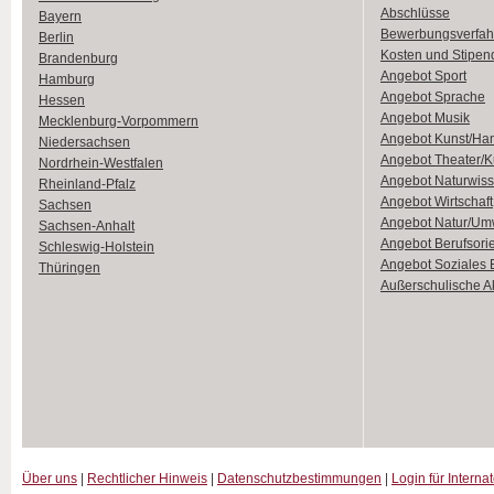
Abschlüsse
Bayern
Bewerbungsverfah
Berlin
Kosten und Stipen
Brandenburg
Angebot Sport
Hamburg
Angebot Sprache
Hessen
Angebot Musik
Mecklenburg-Vorpommern
Angebot Kunst/Ha
Niedersachsen
Angebot Theater/K
Nordrhein-Westfalen
Angebot Naturwiss
Rheinland-Pfalz
Angebot Wirtschaft
Sachsen
Angebot Natur/Um
Sachsen-Anhalt
Angebot Berufsori
Schleswig-Holstein
Angebot Soziales
Thüringen
Außerschulische Ak
Über uns
|
Rechtlicher Hinweis
|
Datenschutzbestimmungen
|
Login für Interna