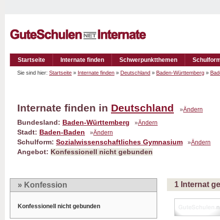
Startseite
Internate finden
Schwerpunktthemen
Schulfor
Sie sind hier:
Startseite
»
Internate finden
»
Deutschland
»
Baden-Württemberg
»
Bad
Internate finden in
Deutschland
»
Ändern
Bundesland:
Baden-Württemberg
»
Ändern
Stadt:
Baden-Baden
»
Ändern
Schulform:
Sozialwissenschaftliches Gymnasium
»
Ändern
Angebot:
Konfessionell nicht gebunden
1 Internat 
» Konfession
Konfessionell nicht gebunden