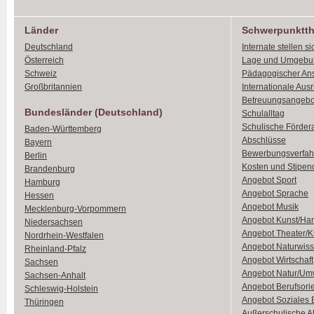
Länder
Schwerpunktt
Deutschland
Internate stellen si
Österreich
Lage und Umgebu
Schweiz
Pädagogischer An
Großbritannien
Internationale Aus
Betreuungsangebo
Bundesländer (Deutschland)
Schulalltag
Schulische Förder
Baden-Württemberg
Abschlüsse
Bayern
Bewerbungsverfah
Berlin
Kosten und Stipen
Brandenburg
Angebot Sport
Hamburg
Angebot Sprache
Hessen
Angebot Musik
Mecklenburg-Vorpommern
Angebot Kunst/Ha
Niedersachsen
Angebot Theater/K
Nordrhein-Westfalen
Angebot Naturwiss
Rheinland-Pfalz
Angebot Wirtschaft
Sachsen
Angebot Natur/Um
Sachsen-Anhalt
Angebot Berufsori
Schleswig-Holstein
Angebot Soziales
Thüringen
Außerschulische Ak