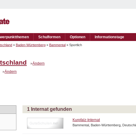
werpunktthemen
Schulformen
Optionen
Informationstage
tschland
»
Baden-Württemberg
»
Bammental
» Sportlich
tschland
»
Ändern
»
Ändern
1 Internat gefunden
Kurpfalz-Internat
Bammental, Baden-Württemberg, Deutschl