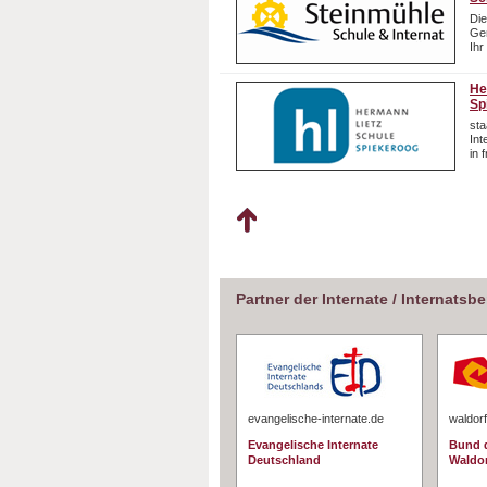
Die
Gem
Ihr
He
Sp
sta
In
in 
Partner der Internate / Internatsb
evangelische-internate.de
waldorf
Evangelische Internate
Bund d
Deutschland
Waldo