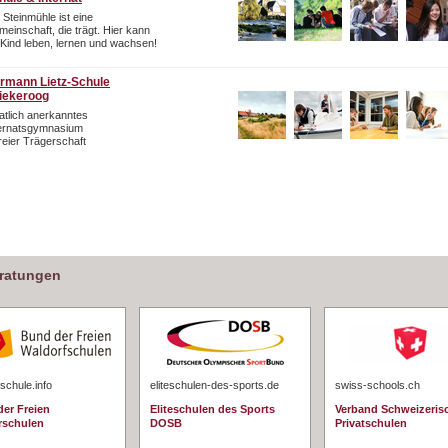
 Steinmühle ist eine
einschaft, die trägt. Hier kann
 Kind leben, lernen und wachsen!
rmann Lietz-Schule
iekeroog
atlich anerkanntes
ternatsgymnasium
freier Trägerschaft
eratungen
schule.info
eliteschulen-des-sports.de
swiss-schools.ch
er Freien
Eliteschulen des Sports
Verband Schweizeris
rschulen
DOSB
Privatschulen