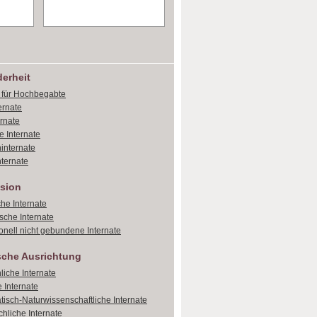
erheit
e für Hochbegabte
ernate
ernate
e Internate
internate
ternate
sion
che Internate
sche Internate
onell nicht gebundene Internate
sche Ausrichtung
liche Internate
 Internate
isch-Naturwissenschaftliche Internate
hliche Internate