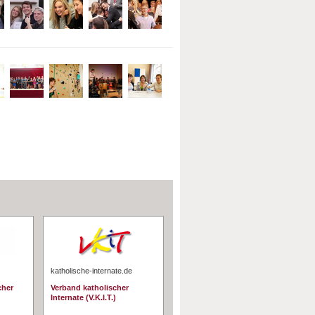
katholische-internate.de
cher
Verband katholischer
Internate (V.K.I.T.)