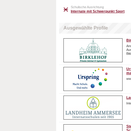
Schulische Ausrichtung
Internate mit Schwerpunkt Sport
Ausgewählte Profile
Bi
Ans
Aus
Bil
Ur
ma
ww
La
In
St
Sc