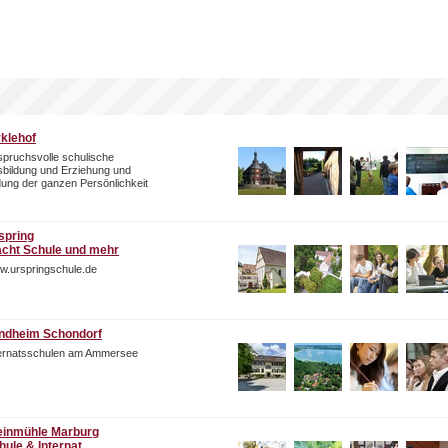
rklehof
pruchsvolle schulische
bildung und Erziehung und
dung der ganzen Persönlichkeit
spring
cht Schule und mehr
w.urspringschule.de
ndheim Schondorf
ternatsschulen am Ammersee
einmühle Marburg
hule & Internat