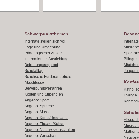
Schwerpunktthemen
Besond
Internate stellen sich vor
Internat
Lage und Umgebung
Musikint
Pädagogischer Ansatz
Sportint
Internationale Ausrichtung
Bilingual
Betreuungsangebot
Mädchen
Schulalltag
Jungenin
Schulische Förderangebote
Konfes
Abschlüsse
Bewerbungsverfahren
Katholis
Kosten und Stipendien
Evangeli
Angebot Sport
Konfessi
Angebot Sprache
Angebot Musik
Schuli
Angebot Kunst/Handwerk
Altsprach
Angebot Theater/Kultur
Musische
Angebot Naturwissenschaften
Mathemat
Angebot Wirtschaft
Neusprac