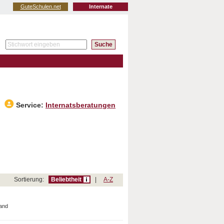
GuteSchulen.net
Internate
Service:
Internatsberatungen
Sortierung:
Beliebtheit
|
A-Z
and