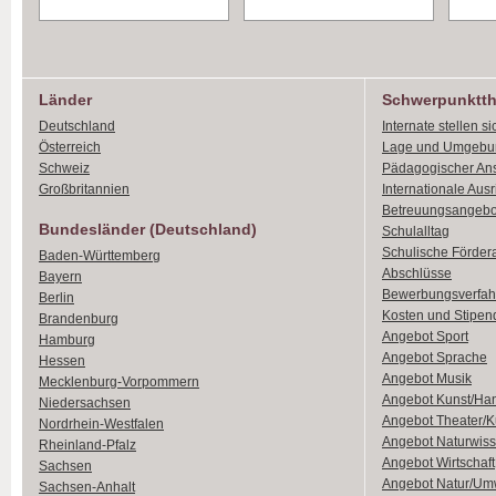
Länder
Schwerpunktt
Deutschland
Internate stellen si
Österreich
Lage und Umgebu
Schweiz
Pädagogischer An
Großbritannien
Internationale Aus
Betreuungsangebo
Bundesländer (Deutschland)
Schulalltag
Schulische Förder
Baden-Württemberg
Abschlüsse
Bayern
Bewerbungsverfah
Berlin
Kosten und Stipen
Brandenburg
Angebot Sport
Hamburg
Angebot Sprache
Hessen
Angebot Musik
Mecklenburg-Vorpommern
Angebot Kunst/Ha
Niedersachsen
Angebot Theater/K
Nordrhein-Westfalen
Angebot Naturwiss
Rheinland-Pfalz
Angebot Wirtschaft
Sachsen
Angebot Natur/Um
Sachsen-Anhalt