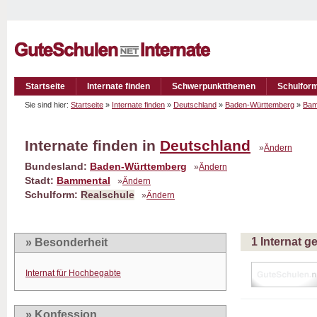
Startseite
Internate finden
Schwerpunktthemen
Schulfor
Sie sind hier:
Startseite
»
Internate finden
»
Deutschland
»
Baden-Württemberg
»
Bam
Internate finden in
Deutschland
»
Ändern
Bundesland:
Baden-Württemberg
»
Ändern
Stadt:
Bammental
»
Ändern
Schulform:
Realschule
»
Ändern
1 Internat 
» Besonderheit
Internat für Hochbegabte
» Konfession