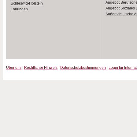
Angebot Berufsori
Schleswig-Holstein
Angebot Soziales
Thüringen
Außerschulische Ak
Über uns
|
Rechtlicher Hinweis
|
Datenschutzbestimmungen
|
Login für Interna