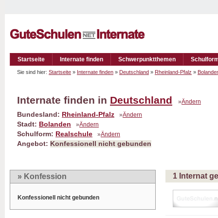
Startseite
Internate finden
Schwerpunktthemen
Schulfor
Sie sind hier:
Startseite
»
Internate finden
»
Deutschland
»
Rheinland-Pfalz
»
Bolande
Internate finden in
Deutschland
»
Ändern
Bundesland:
Rheinland-Pfalz
»
Ändern
Stadt:
Bolanden
»
Ändern
Schulform:
Realschule
»
Ändern
Angebot:
Konfessionell nicht gebunden
1 Internat 
» Konfession
Konfessionell nicht gebunden