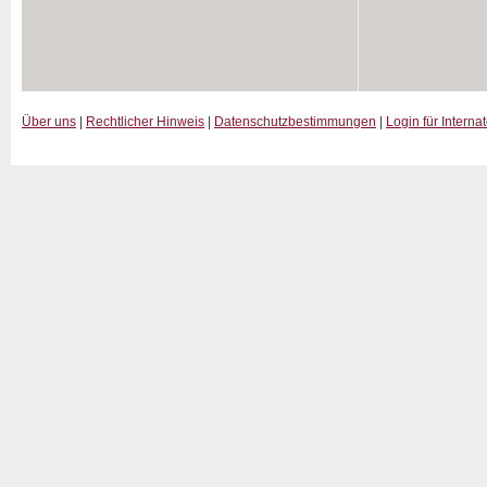
Über uns
|
Rechtlicher Hinweis
|
Datenschutzbestimmungen
|
Login für Interna