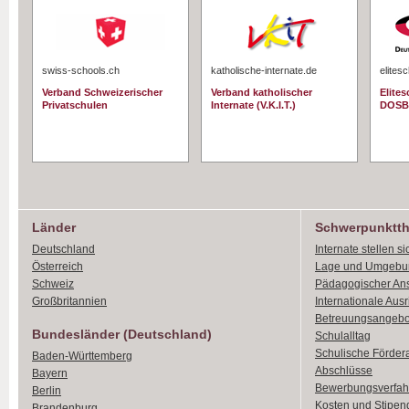
swiss-schools.ch
katholische-internate.de
elites
Verband Schweizerischer
Verband katholischer
Elite
Privatschulen
Internate (V.K.I.T.)
DOSB
Länder
Schwerpunktt
Deutschland
Internate stellen si
Österreich
Lage und Umgebu
Schweiz
Pädagogischer An
Großbritannien
Internationale Aus
Betreuungsangebo
Bundesländer (Deutschland)
Schulalltag
Schulische Förder
Baden-Württemberg
Abschlüsse
Bayern
Bewerbungsverfah
Berlin
Kosten und Stipen
Brandenburg