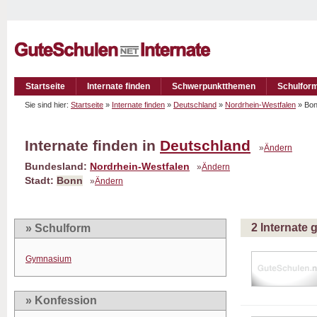
Startseite
Internate finden
Schwerpunktthemen
Schulfor
Sie sind hier:
Startseite
»
Internate finden
»
Deutschland
»
Nordrhein-Westfalen
» Bo
Internate finden in
Deutschland
»
Ändern
Bundesland:
Nordrhein-Westfalen
»
Ändern
Stadt:
Bonn
»
Ändern
2 Internate
» Schulform
Gymnasium
» Konfession