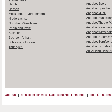
Angebot Sport
Hamburg
Angebot Sprache
Hessen
Angebot Musik
Mecklenburg-Vorpommern
Angebot Kunst/Ha
Niedersachsen
Angebot Theater/K
Nordrhein-Westfalen
Angebot Naturwiss
Rheinland-Pfalz
Angebot Wirtschaft
Sachsen
Angebot Natur/Um
Sachsen-Anhalt
Angebot Berufsori
Schleswig-Holstein
Angebot Soziales
Thüringen
Außerschulische Ak
Über uns
|
Rechtlicher Hinweis
|
Datenschutzbestimmungen
|
Login für Interna