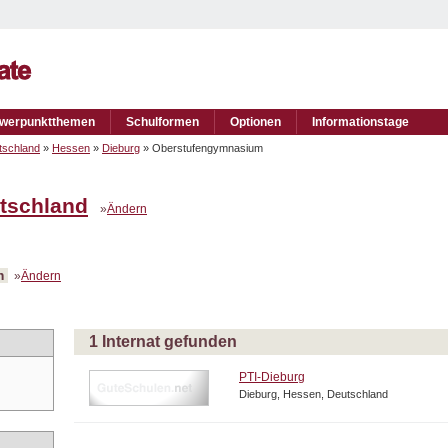
werpunktthemen
Schulformen
Optionen
Informationstage
tschland
»
Hessen
»
Dieburg
» Oberstufengymnasium
tschland
»
Ändern
m
»
Ändern
1 Internat gefunden
PTI-Dieburg
Dieburg, Hessen, Deutschland