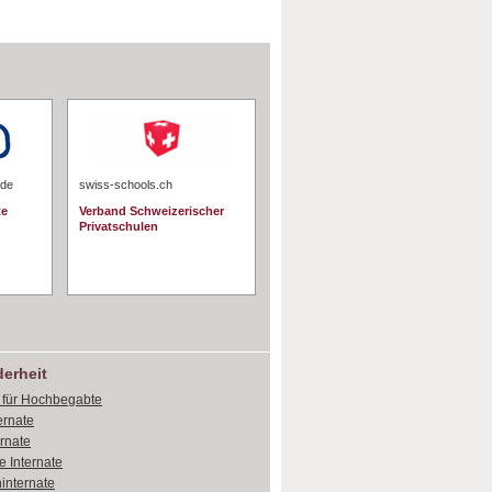
.de
swiss-schools.ch
te
Verband Schweizerischer
Privatschulen
erheit
e für Hochbegabte
ernate
ernate
e Internate
internate