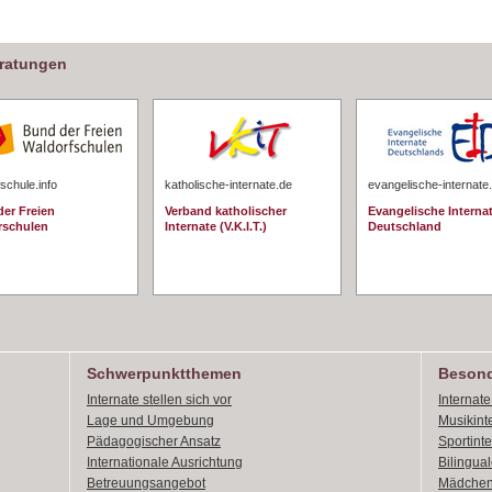
eratungen
schule.info
katholische-internate.de
evangelische-internate
er Freien
Verband katholischer
Evangelische Interna
rschulen
Internate (V.K.I.T.)
Deutschland
Schwerpunktthemen
Besond
Internate stellen sich vor
Internat
Lage und Umgebung
Musikint
Pädagogischer Ansatz
Sportint
Internationale Ausrichtung
Bilingual
Betreuungsangebot
Mädchen