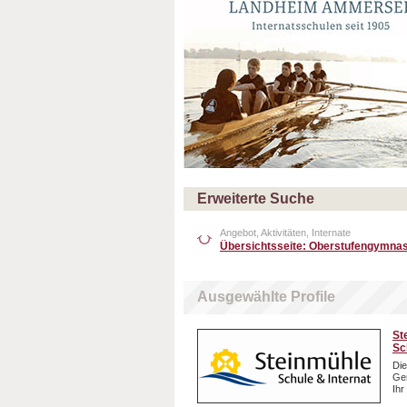
Erweiterte Suche
Angebot, Aktivitäten, Internate
Übersichtsseite: Oberstufengymna
Ausgewählte Profile
St
Sc
Die
Gem
Ihr