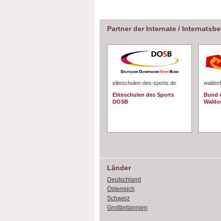
Partner der Internate / Internatsb
eliteschulen-des-sports.de
waldorf
Eliteschulen des Sports
Bund d
DOSB
Waldo
Länder
Deutschland
Österreich
Schweiz
Großbritannien