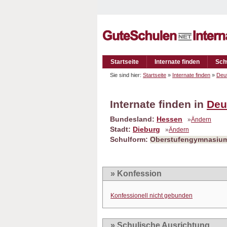
Startseite
Internate finden
Sch
Sie sind hier:
Startseite
»
Internate finden
»
Deu
Internate finden in
Deu
Bundesland:
Hessen
»
Ändern
Stadt:
Dieburg
»
Ändern
Schulform:
Oberstufengymnasiu
» Konfession
Konfessionell nicht gebunden
» Schulische Ausrichtung