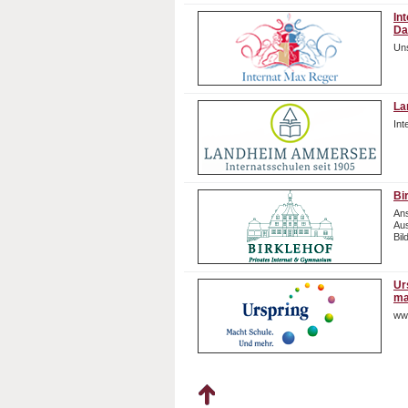
In
Da
Uns
La
In
Bi
Ans
Aus
Bil
Ur
ma
ww