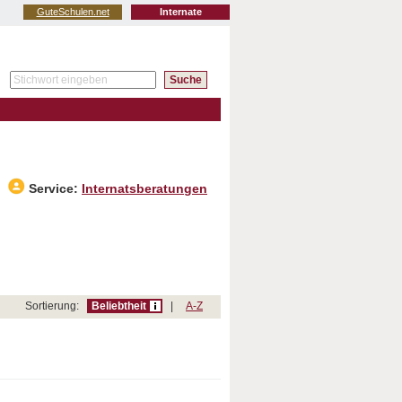
GuteSchulen.net
Internate
Service:
Internatsberatungen
Sortierung:
Beliebtheit
|
A-Z