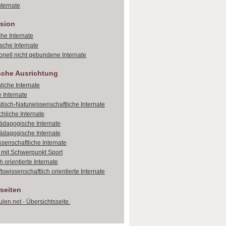
ternate
sion
che Internate
sche Internate
onell nicht gebundene Internate
sche Ausrichtung
liche Internate
 Internate
isch-Naturwissenschaftliche Internate
hliche Internate
dagogische Internate
dagogische Internate
ssenschaftliche Internate
e mit Schwerpunkt Sport
 orientierte Internate
tswissenschaftlich orientierte Internate
seiten
len.net - Übersichtsseite.