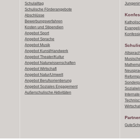
Schulalltag
Jungenin
Schulische Förderangebote
Konfes
Abschlüsse
Bewerbungsverfahren
Katholis
Kosten und Stipendien
Evangeli
Angebot Sport
Konfessi
Angebot Sprache
Angebot Musik
Schuli
Angebot Kunst/Handwerk
Altsprach
Angebot Theater/Kultur
Musische
Angebot Naturwissenschaften
Mathemat
Angebot Wirtschaft
Neusprac
Angebot Natur/Umwelt
Reformpä
Angebot Berufsorientierung
Sonderpä
Angebot Soziales Engagement
Sozialwi
Außerschulische Aktivitäten
Internat
Technisch
Wirtschaf
Partner
GuteSchu