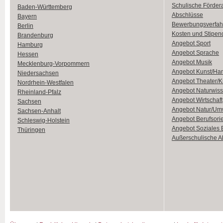
Schulische Förder
Baden-Württemberg
Abschlüsse
Bayern
Bewerbungsverfah
Berlin
Kosten und Stipen
Brandenburg
Angebot Sport
Hamburg
Angebot Sprache
Hessen
Angebot Musik
Mecklenburg-Vorpommern
Angebot Kunst/Ha
Niedersachsen
Angebot Theater/K
Nordrhein-Westfalen
Angebot Naturwiss
Rheinland-Pfalz
Angebot Wirtschaft
Sachsen
Angebot Natur/Um
Sachsen-Anhalt
Angebot Berufsori
Schleswig-Holstein
Angebot Soziales
Thüringen
Außerschulische Ak