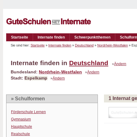
Startseite
Internate finden
Schwerpunktthemen
Schulfor
Sie sind hier:
Startseite
»
Internate finden
»
Deutschland
»
Nordrhein-Westfalen
» Es
Internate finden in
Deutschland
»
Ändern
Bundesland:
Nordrhein-Westfalen
»
Ändern
Stadt:
Espelkamp
»
Ändern
1 Internat 
» Schulformen
Förderschule Lernen
Gymnasium
Hauptschule
Realschule