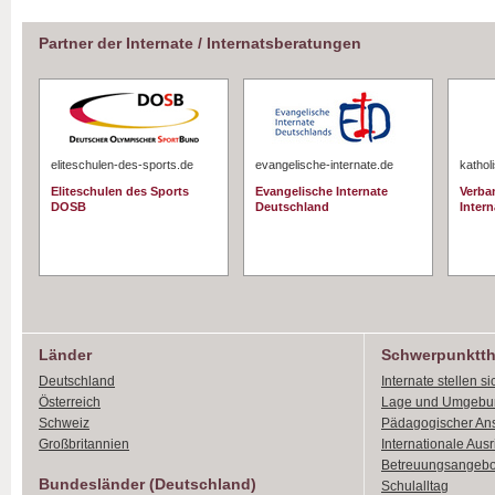
Partner der Internate / Internatsberatungen
eliteschulen-des-sports.de
evangelische-internate.de
kathol
Eliteschulen des Sports
Evangelische Internate
Verba
DOSB
Deutschland
Intern
Länder
Schwerpunktt
Deutschland
Internate stellen si
Österreich
Lage und Umgebu
Schweiz
Pädagogischer An
Großbritannien
Internationale Aus
Betreuungsangebo
Bundesländer (Deutschland)
Schulalltag