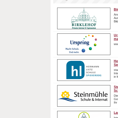
Bi
Ans
Aus
Bil
Ur
ma
ww
He
Sp
sta
In
in 
St
Sc
Die
Gem
Ihr
La
In