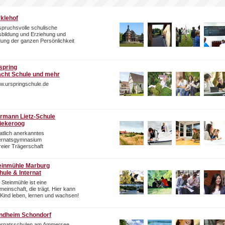
rklehof
pruchsvolle schulische
bildung und Erziehung und
dung der ganzen Persönlichkeit
spring
cht Schule und mehr
w.urspringschule.de
rmann Lietz-Schule
iekeroog
atlich anerkanntes
ternatsgymnasium
freier Trägerschaft
einmühle Marburg
hule & Internat
 Steinmühle ist eine
einschaft, die trägt. Hier kann
 Kind leben, lernen und wachsen!
ndheim Schondorf
ternatsschulen am Ammersee