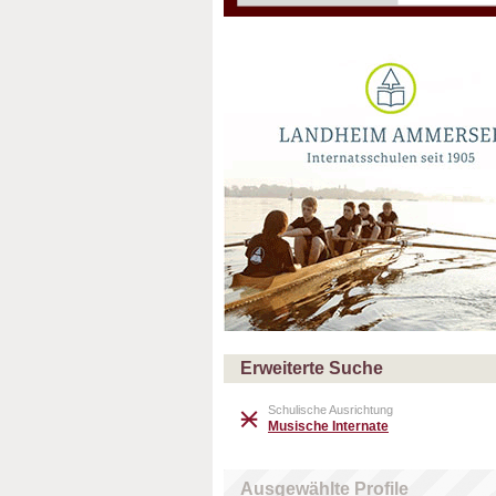
Erweiterte Suche
Schulische Ausrichtung
Musische Internate
Ausgewählte Profile