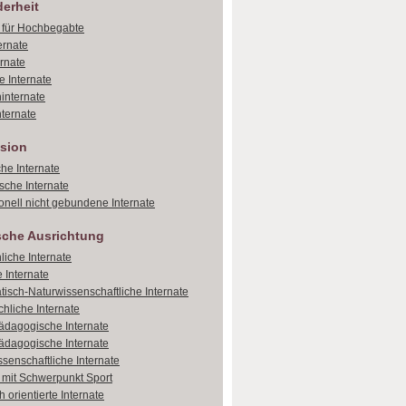
erheit
e für Hochbegabte
ernate
ernate
e Internate
internate
ternate
sion
che Internate
sche Internate
onell nicht gebundene Internate
sche Ausrichtung
liche Internate
 Internate
isch-Naturwissenschaftliche Internate
hliche Internate
dagogische Internate
dagogische Internate
ssenschaftliche Internate
e mit Schwerpunkt Sport
 orientierte Internate