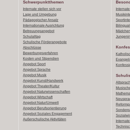
Schwerpunktthemen
Besond
Internate stellen sich vor
Internat
Lage und Umgebung
Musikint
Pädagogischer Ansatz
Sportint
Internationale Ausrichtung
Bilingual
Betreuungsangebot
Mädchen
Schulalltag
Jungenin
Schulische Förderangebote
Konfes
Abschlüsse
Bewerbungsverfahren
Katholis
Kosten und Stipendien
Evangeli
Angebot Sport
Konfessi
Angebot Sprache
Angebot Musik
Schuli
Angebot Kunst/Handwerk
Altsprach
Angebot Theater/Kultur
Musische
Angebot Naturwissenschaften
Mathemat
Angebot Wirtschaft
Neusprac
Angebot Natur/Umwelt
Reformpä
Angebot Berufsorientierung
Sonderpä
Angebot Soziales Engagement
Sozialwi
Außerschulische Aktivitäten
Internat
Technisch