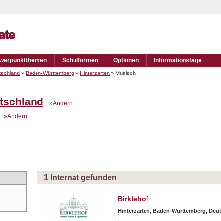
werpunktthemen
Schulformen
Optionen
Informationstage
tschland
»
Baden-Württemberg
»
Hinterzarten
» Musisch
tschland
»
Ändern
»
Ändern
1 Internat gefunden
Birklehof
Hinterzarten, Baden-Württemberg, Deu