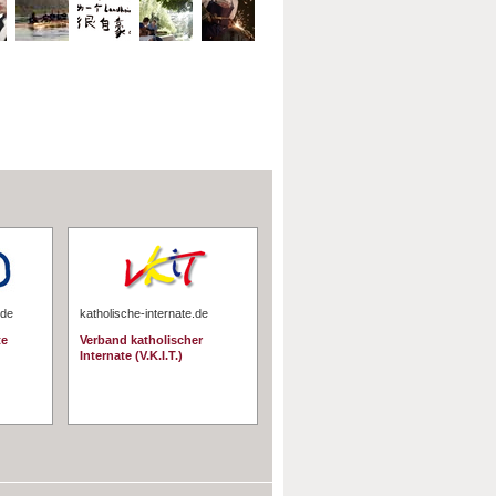
.de
katholische-internate.de
te
Verband katholischer
Internate (V.K.I.T.)