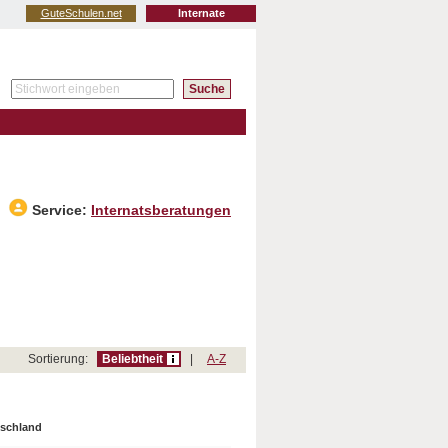
GuteSchulen.net
Internate
Service:
Internatsberatungen
Sortierung:
Beliebtheit
|
A-Z
tschland