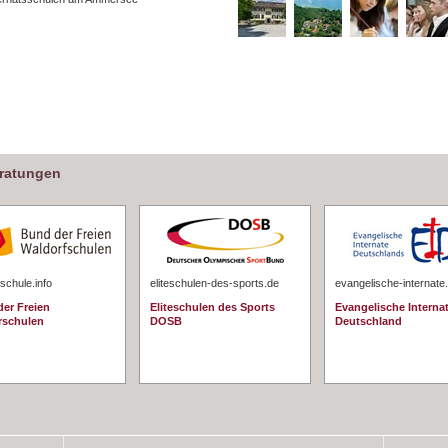
eratungen
schule.info
eliteschulen-des-sports.de
evangelische-internate
er Freien
Eliteschulen des Sports
Evangelische Interna
rschulen
DOSB
Deutschland