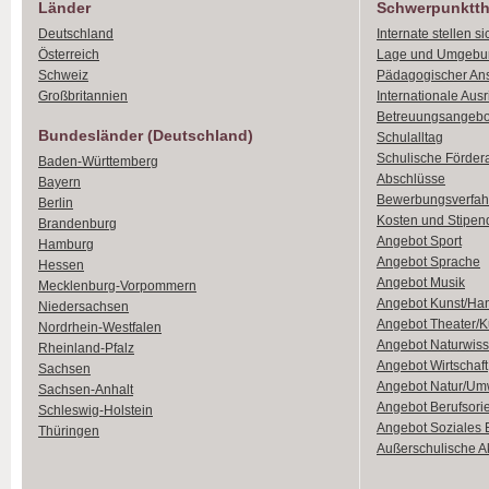
Länder
Schwerpunktt
Deutschland
Internate stellen si
Österreich
Lage und Umgebu
Schweiz
Pädagogischer An
Großbritannien
Internationale Aus
Betreuungsangebo
Bundesländer (Deutschland)
Schulalltag
Schulische Förder
Baden-Württemberg
Abschlüsse
Bayern
Bewerbungsverfah
Berlin
Kosten und Stipen
Brandenburg
Angebot Sport
Hamburg
Angebot Sprache
Hessen
Angebot Musik
Mecklenburg-Vorpommern
Angebot Kunst/Ha
Niedersachsen
Angebot Theater/K
Nordrhein-Westfalen
Angebot Naturwiss
Rheinland-Pfalz
Angebot Wirtschaft
Sachsen
Angebot Natur/Um
Sachsen-Anhalt
Angebot Berufsori
Schleswig-Holstein
Angebot Soziales
Thüringen
Außerschulische Ak