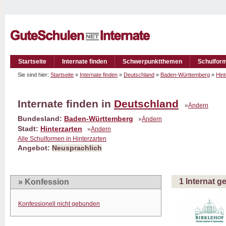
Startseite
Internate finden
Schwerpunktthemen
Schulfor
Sie sind hier:
Startseite
»
Internate finden
»
Deutschland
»
Baden-Württemberg
»
Hint
Internate finden in
Deutschland
»
Ändern
Bundesland:
Baden-Württemberg
»
Ändern
Stadt:
Hinterzarten
»
Ändern
Alle Schulformen in Hinterzarten
Angebot:
Neusprachlich
1 Internat 
» Konfession
Konfessionell nicht gebunden