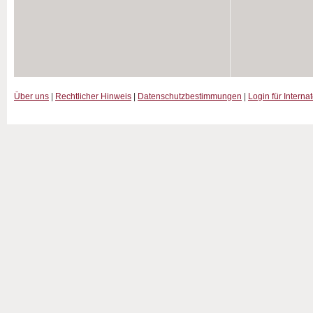
Über uns
|
Rechtlicher Hinweis
|
Datenschutzbestimmungen
|
Login für Interna