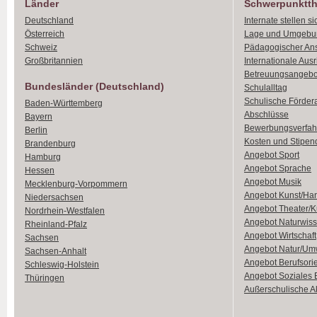
Länder
Schwerpunktt
Deutschland
Internate stellen si
Österreich
Lage und Umgebu
Schweiz
Pädagogischer An
Großbritannien
Internationale Aus
Betreuungsangebo
Bundesländer (Deutschland)
Schulalltag
Schulische Förder
Baden-Württemberg
Abschlüsse
Bayern
Bewerbungsverfah
Berlin
Kosten und Stipen
Brandenburg
Angebot Sport
Hamburg
Angebot Sprache
Hessen
Angebot Musik
Mecklenburg-Vorpommern
Angebot Kunst/Ha
Niedersachsen
Angebot Theater/K
Nordrhein-Westfalen
Angebot Naturwiss
Rheinland-Pfalz
Angebot Wirtschaft
Sachsen
Angebot Natur/Um
Sachsen-Anhalt
Angebot Berufsori
Schleswig-Holstein
Angebot Soziales
Thüringen
Außerschulische Ak