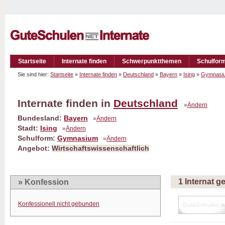
Startseite
Internate finden
Schwerpunktthemen
Schulfor
Sie sind hier:
Startseite
»
Internate finden
»
Deutschland
»
Bayern
»
Ising
»
Gymnasi
Internate finden in
Deutschland
»
Ändern
Bundesland:
Bayern
»
Ändern
Stadt:
Ising
»
Ändern
Schulform:
Gymnasium
»
Ändern
Angebot:
Wirtschaftswissenschaftlich
1 Internat 
» Konfession
Konfessionell nicht gebunden