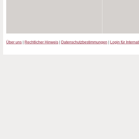
Über uns
|
Rechtlicher Hinweis
|
Datenschutzbestimmungen
|
Login für Interna