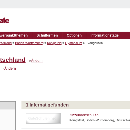
werpunktthemen
Schulformen
Optionen
Informationstage
tschland
»
Baden-Württemberg
»
Königsfeld
»
Gymnasium
» Evangelisch
tschland
»
Ändern
»
Ändern
1 Internat gefunden
Zinzendorfschulen
Königsfeld, Baden-Württemberg, Deutschl