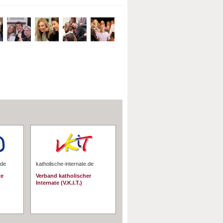
.de
katholische-internate.de
te
Verband katholischer
Internate (V.K.I.T.)