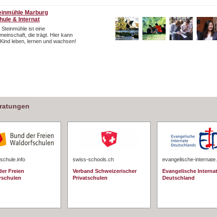
einmühle Marburg
hule & Internat
 Steinmühle ist eine
einschaft, die trägt. Hier kann
 Kind leben, lernen und wachsen!
eratungen
schule.info
swiss-schools.ch
evangelische-internate
er Freien
Verband Schweizerischer
Evangelische Interna
rschulen
Privatschulen
Deutschland