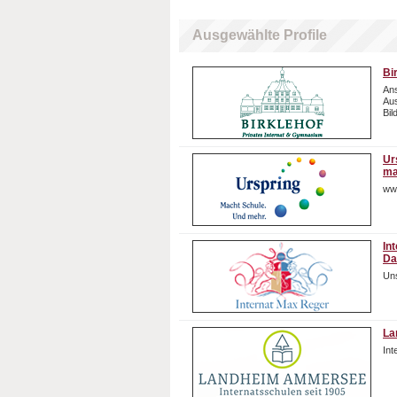
Ausgewählte Profile
Bi
Ans
Aus
Bil
Ur
ma
ww
In
Da
Uns
La
In