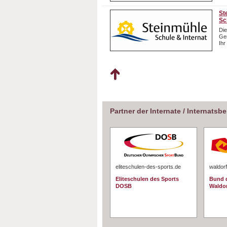
St
Sc
Die
Gem
Ihr
Partner der Internate / Internatsb
eliteschulen-des-sports.de
waldorf
Eliteschulen des Sports
Bund d
DOSB
Waldo