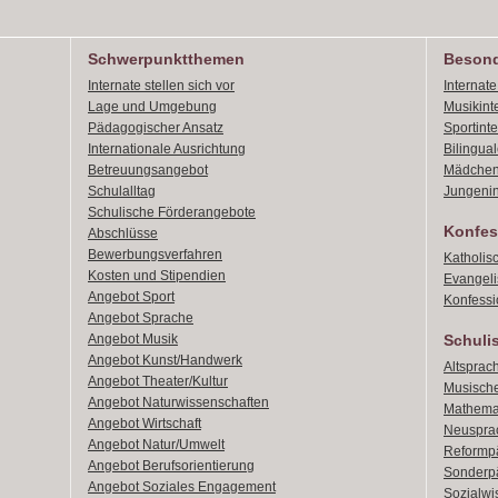
Schwerpunktthemen
Besond
Internate stellen sich vor
Internat
Lage und Umgebung
Musikint
Pädagogischer Ansatz
Sportint
Internationale Ausrichtung
Bilingual
Betreuungsangebot
Mädchen
Schulalltag
Jungenin
Schulische Förderangebote
Konfes
Abschlüsse
Bewerbungsverfahren
Katholis
Kosten und Stipendien
Evangeli
Angebot Sport
Konfessi
Angebot Sprache
Angebot Musik
Schuli
Angebot Kunst/Handwerk
Altsprach
Angebot Theater/Kultur
Musische
Angebot Naturwissenschaften
Mathemat
Angebot Wirtschaft
Neusprac
Angebot Natur/Umwelt
Reformpä
Angebot Berufsorientierung
Sonderpä
Angebot Soziales Engagement
Sozialwi