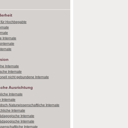
erheit
e für Hochbegabte
ernate
ernate
e Internate
internate
ternate
sion
che Internate
sche Internate
onell nicht gebundene Internate
sche Ausrichtung
liche Internate
 Internate
isch-Naturwissenschaftliche Internate
hliche Internate
dagogische Internate
dagogische Internate
ssenschaftliche Internate