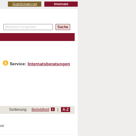
GuteSchulen.net
Internate
Service:
Internatsberatungen
Sortierung:
Beliebtheit
|
A-Z
and