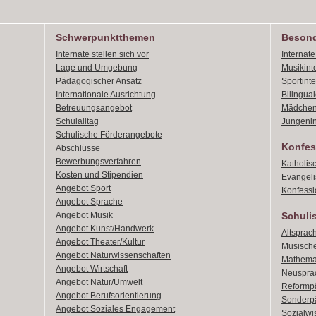
Schwerpunktthemen
Besond
Internate stellen sich vor
Internat
Lage und Umgebung
Musikint
Pädagogischer Ansatz
Sportint
Internationale Ausrichtung
Bilingual
Betreuungsangebot
Mädchen
Schulalltag
Jungenin
Schulische Förderangebote
Konfes
Abschlüsse
Bewerbungsverfahren
Katholis
Kosten und Stipendien
Evangeli
Angebot Sport
Konfessi
Angebot Sprache
Angebot Musik
Schuli
Angebot Kunst/Handwerk
Altsprach
Angebot Theater/Kultur
Musische
Angebot Naturwissenschaften
Mathemat
Angebot Wirtschaft
Neusprac
Angebot Natur/Umwelt
Reformpä
Angebot Berufsorientierung
Sonderpä
Angebot Soziales Engagement
Sozialwi