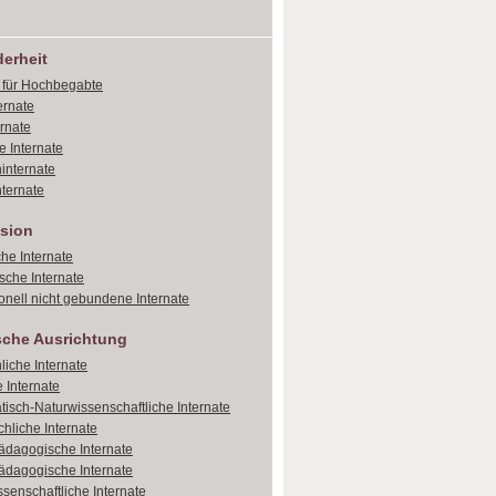
erheit
e für Hochbegabte
ernate
ernate
e Internate
internate
ternate
sion
che Internate
sche Internate
onell nicht gebundene Internate
sche Ausrichtung
liche Internate
 Internate
isch-Naturwissenschaftliche Internate
hliche Internate
dagogische Internate
dagogische Internate
ssenschaftliche Internate