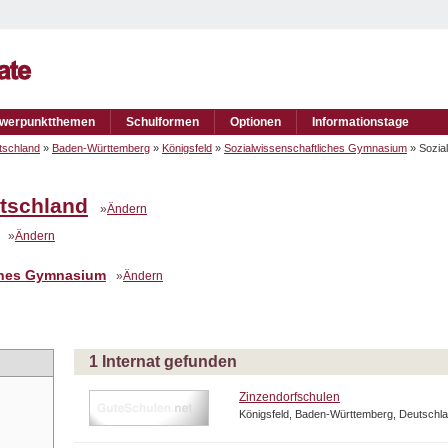
werpunktthemen
Schulformen
Optionen
Informationstage
tschland
»
Baden-Württemberg
»
Königsfeld
»
Sozialwissenschaftliches Gymnasium
» Sozia
tschland
»
Ändern
»
Ändern
ches Gymnasium
»
Ändern
1 Internat gefunden
Zinzendorfschulen
Königsfeld, Baden-Württemberg, Deutschl