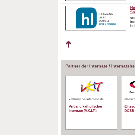
He
Sp
sta
In
in 
Partner der Internate / Internatsb
katholische-internate.de
elitesc
Verband katholischer
Elites
Internate (V.K.I.T.)
DOSB