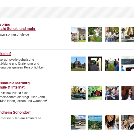
spring
cht Schule und mehr
w.urspringschule.de
rklehof
pruchsvolle schulische
bildung und Erziehung und
dung der ganzen Persönlichkeit
einmühle Marburg
hule & Internat
 Steinmühle ist eine
einschaft, die trägt. Hier kann
 Kind leben, lernen und wachsen!
ndheim Schondorf
ternatsschulen am Ammersee