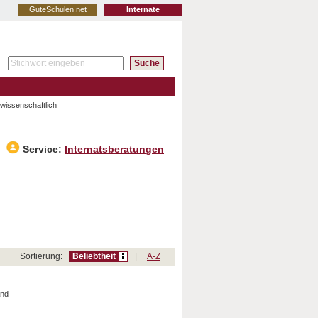
GuteSchulen.net
Internate
lwissenschaftlich
Service:
Internatsberatungen
Sortierung:
Beliebtheit
|
A-Z
and