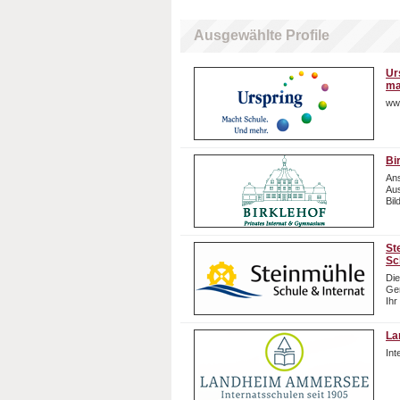
Ausgewählte Profile
Ur
ma
ww
Bi
Ans
Aus
Bil
St
Sc
Die
Gem
Ihr
La
In