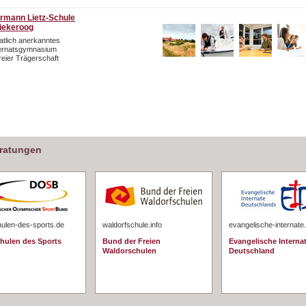
rmann Lietz-Schule
iekeroog
atlich anerkanntes
ternatsgymnasium
freier Trägerschaft
eratungen
hulen-des-sports.de
waldorfschule.info
evangelische-internate
chulen des Sports
Bund der Freien
Evangelische Interna
Waldorschulen
Deutschland