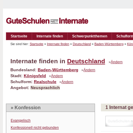
Startseite
Internate finden
Schwerpunktthemen
Schulfor
Sie sind hier:
Startseite
»
Internate finden
»
Deutschland
»
Baden-Württemberg
»
Köni
Internate finden in
Deutschland
»
Ändern
Bundesland:
Baden-Württemberg
»
Ändern
Stadt:
Königsfeld
»
Ändern
Schulform:
Realschule
»
Ändern
Angebot:
Neusprachlich
1 Internat 
» Konfession
Evangelisch
Konfessionell nicht gebunden