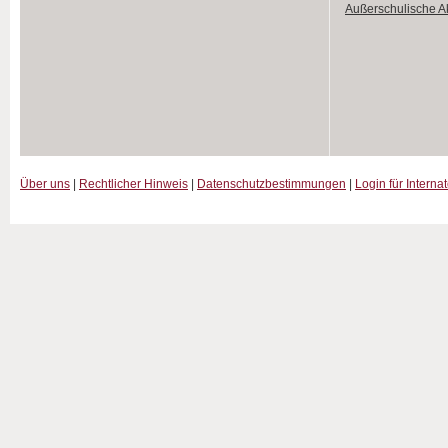
Außerschulische Ak
Über uns
|
Rechtlicher Hinweis
|
Datenschutzbestimmungen
|
Login für Interna