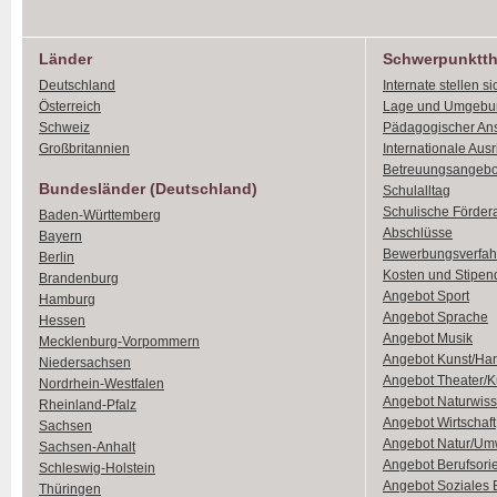
Länder
Schwerpunktt
Deutschland
Internate stellen si
Österreich
Lage und Umgebu
Schweiz
Pädagogischer An
Großbritannien
Internationale Aus
Betreuungsangebo
Bundesländer (Deutschland)
Schulalltag
Schulische Förder
Baden-Württemberg
Abschlüsse
Bayern
Bewerbungsverfah
Berlin
Kosten und Stipen
Brandenburg
Angebot Sport
Hamburg
Angebot Sprache
Hessen
Angebot Musik
Mecklenburg-Vorpommern
Angebot Kunst/Ha
Niedersachsen
Angebot Theater/K
Nordrhein-Westfalen
Angebot Naturwiss
Rheinland-Pfalz
Angebot Wirtschaft
Sachsen
Angebot Natur/Um
Sachsen-Anhalt
Angebot Berufsori
Schleswig-Holstein
Angebot Soziales
Thüringen