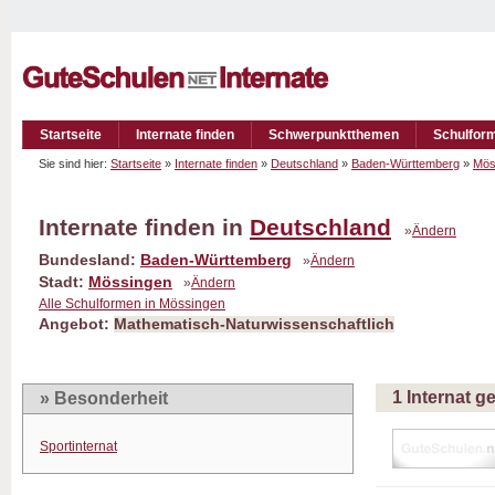
Startseite
Internate finden
Schwerpunktthemen
Schulfor
Sie sind hier:
Startseite
»
Internate finden
»
Deutschland
»
Baden-Württemberg
»
Mös
Internate finden in
Deutschland
»
Ändern
Bundesland:
Baden-Württemberg
»
Ändern
Stadt:
Mössingen
»
Ändern
Alle Schulformen in Mössingen
Angebot:
Mathematisch-Naturwissenschaftlich
1 Internat 
» Besonderheit
Sportinternat