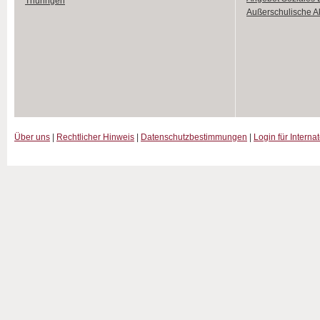
Thüringen
Außerschulische Ak
Über uns
|
Rechtlicher Hinweis
|
Datenschutzbestimmungen
|
Login für Interna