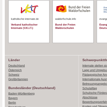
katholische-internate.de
waldorfschule.info
evange
Verband katholischer
Bund der Freien
Evang
Internate (V.K.I.T.)
Waldorschulen
Deuts
Länder
Schwerpunktt
Deutschland
Internate stellen si
Österreich
Lage und Umgebu
Schweiz
Pädagogischer An
Großbritannien
Internationale Aus
Betreuungsangebo
Bundesländer (Deutschland)
Schulalltag
Schulische Förder
Baden-Württemberg
Abschlüsse
Bayern
Bewerbungsverfah
Berlin
Kosten und Stipen