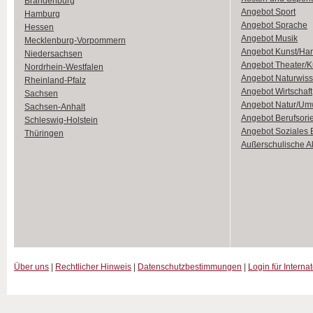
Brandenburg
Angebot Sport
Hamburg
Angebot Sprache
Hessen
Angebot Musik
Mecklenburg-Vorpommern
Angebot Kunst/Ha
Niedersachsen
Angebot Theater/K
Nordrhein-Westfalen
Angebot Naturwiss
Rheinland-Pfalz
Angebot Wirtschaft
Sachsen
Angebot Natur/Um
Sachsen-Anhalt
Angebot Berufsori
Schleswig-Holstein
Angebot Soziales
Thüringen
Außerschulische Ak
Über uns
|
Rechtlicher Hinweis
|
Datenschutzbestimmungen
|
Login für Interna