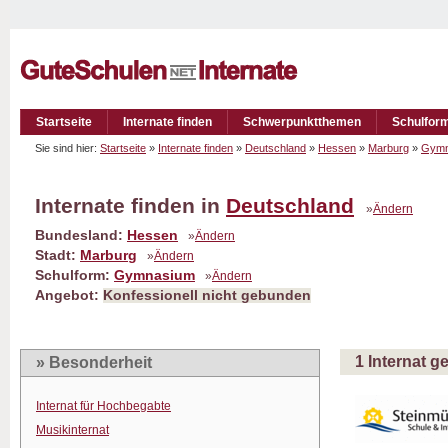
Startseite
Internate finden
Schwerpunktthemen
Schulfor
Sie sind hier:
Startseite
»
Internate finden
»
Deutschland
»
Hessen
»
Marburg
»
Gymn
Internate finden in
Deutschland
»
Ändern
Bundesland:
Hessen
»
Ändern
Stadt:
Marburg
»
Ändern
Schulform:
Gymnasium
»
Ändern
Angebot:
Konfessionell nicht gebunden
1 Internat 
» Besonderheit
Internat für Hochbegabte
Musikinternat