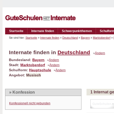
Startseite
Internate finden
Schwerpunktthemen
Schulfor
Sie sind hier:
Startseite
»
Internate finden
»
Deutschland
»
Bayern
»
Marktoberdorf
»
Internate finden in
Deutschland
»
Ändern
Bundesland:
Bayern
»
Ändern
Stadt:
Marktoberdorf
»
Ändern
Schulform:
Hauptschule
»
Ändern
Angebot:
Musisch
1 Internat 
» Konfession
Konfessionell nicht gebunden