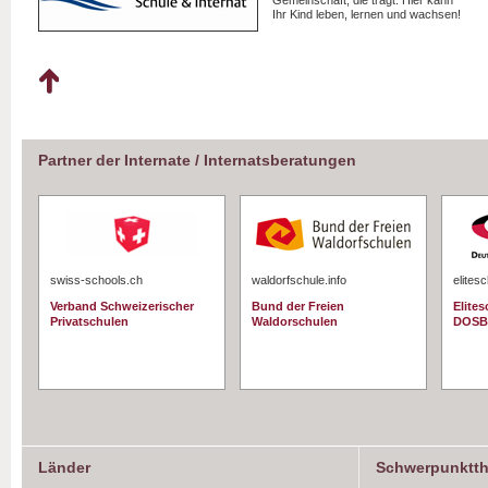
Gemeinschaft, die trägt. Hier kann
Ihr Kind leben, lernen und wachsen!
Partner der Internate / Internatsberatungen
swiss-schools.ch
waldorfschule.info
elites
Verband Schweizerischer
Bund der Freien
Elite
Privatschulen
Waldorschulen
DOSB
Länder
Schwerpunktt