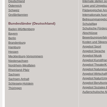
Deutschland
Internate stellen si
Österreich
Lage und Umgebu
Schweiz
Pädagogischer An
Großbritannien
Internationale Aus
Betreuungsangebo
Bundesländer (Deutschland)
Schulalltag
Schulische Förder
Baden-Württemberg
Abschlüsse
Bayern
Bewerbungsverfah
Berlin
Kosten und Stipen
Brandenburg
Angebot Sport
Hamburg
Angebot Sprache
Hessen
Angebot Musik
Mecklenburg-Vorpommern
Angebot Kunst/Ha
Niedersachsen
Angebot Theater/K
Nordrhein-Westfalen
Angebot Naturwiss
Rheinland-Pfalz
Angebot Wirtschaft
Sachsen
Angebot Natur/Um
Sachsen-Anhalt
Angebot Berufsori
Schleswig-Holstein
Angebot Soziales
Thüringen
Außerschulische Ak