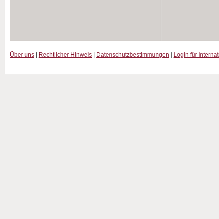
Über uns
|
Rechtlicher Hinweis
|
Datenschutzbestimmungen
|
Login für Interna