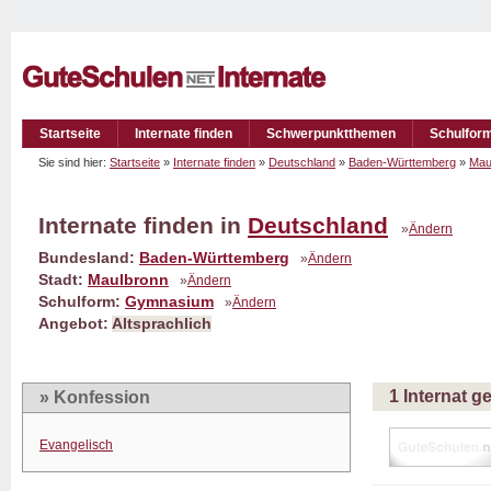
Startseite
Internate finden
Schwerpunktthemen
Schulfor
Sie sind hier:
Startseite
»
Internate finden
»
Deutschland
»
Baden-Württemberg
»
Mau
Internate finden in
Deutschland
»
Ändern
Bundesland:
Baden-Württemberg
»
Ändern
Stadt:
Maulbronn
»
Ändern
Schulform:
Gymnasium
»
Ändern
Angebot:
Altsprachlich
1 Internat 
» Konfession
Evangelisch