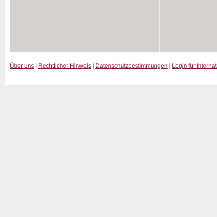
Über uns
|
Rechtlicher Hinweis
|
Datenschutzbestimmungen
|
Login für Interna