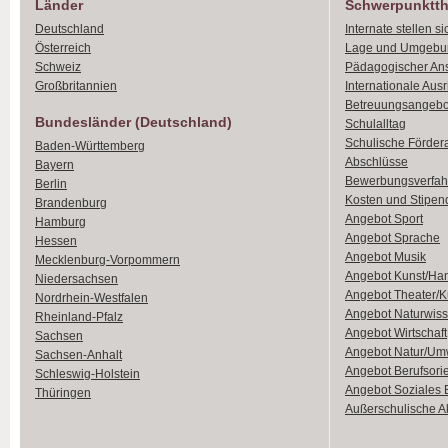
Länder
Schwerpunktt
Deutschland
Internate stellen si
Österreich
Lage und Umgebu
Schweiz
Pädagogischer An
Großbritannien
Internationale Aus
Betreuungsangebo
Bundesländer (Deutschland)
Schulalltag
Schulische Förder
Baden-Württemberg
Abschlüsse
Bayern
Bewerbungsverfah
Berlin
Kosten und Stipen
Brandenburg
Angebot Sport
Hamburg
Angebot Sprache
Hessen
Angebot Musik
Mecklenburg-Vorpommern
Angebot Kunst/Ha
Niedersachsen
Angebot Theater/K
Nordrhein-Westfalen
Angebot Naturwiss
Rheinland-Pfalz
Angebot Wirtschaft
Sachsen
Angebot Natur/Um
Sachsen-Anhalt
Angebot Berufsori
Schleswig-Holstein
Angebot Soziales
Thüringen
Außerschulische Ak