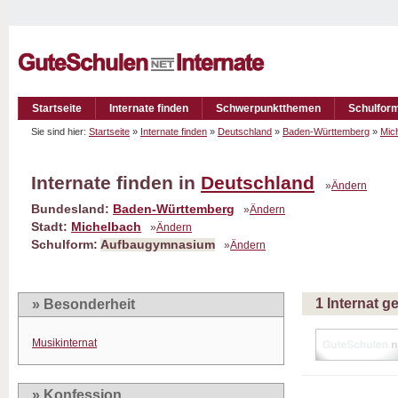
Startseite
Internate finden
Schwerpunktthemen
Schulfor
Sie sind hier:
Startseite
»
Internate finden
»
Deutschland
»
Baden-Württemberg
»
Mic
Internate finden in
Deutschland
»
Ändern
Bundesland:
Baden-Württemberg
»
Ändern
Stadt:
Michelbach
»
Ändern
Schulform:
Aufbaugymnasium
»
Ändern
1 Internat 
» Besonderheit
Musikinternat
» Konfession