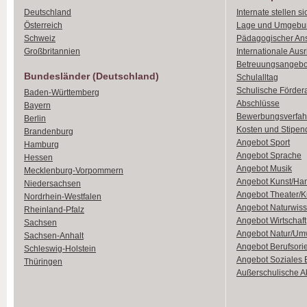
Deutschland
Internate stellen si
Österreich
Lage und Umgebu
Schweiz
Pädagogischer An
Großbritannien
Internationale Aus
Betreuungsangebo
Bundesländer (Deutschland)
Schulalltag
Schulische Förder
Baden-Württemberg
Abschlüsse
Bayern
Bewerbungsverfah
Berlin
Kosten und Stipen
Brandenburg
Angebot Sport
Hamburg
Angebot Sprache
Hessen
Angebot Musik
Mecklenburg-Vorpommern
Angebot Kunst/Ha
Niedersachsen
Angebot Theater/K
Nordrhein-Westfalen
Angebot Naturwiss
Rheinland-Pfalz
Angebot Wirtschaft
Sachsen
Angebot Natur/Um
Sachsen-Anhalt
Angebot Berufsori
Schleswig-Holstein
Angebot Soziales
Thüringen
Außerschulische Ak