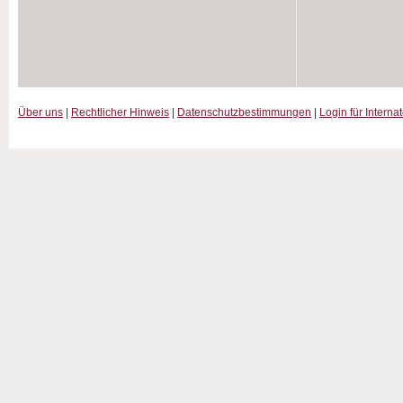
Über uns
|
Rechtlicher Hinweis
|
Datenschutzbestimmungen
|
Login für Interna