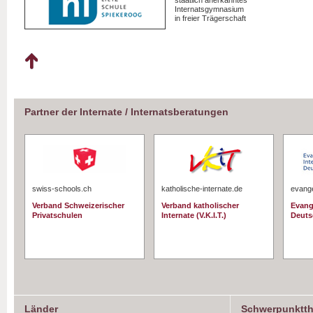
staatlich anerkanntes
Internatsgymnasium
in freier Trägerschaft
Partner der Internate / Internatsberatungen
swiss-schools.ch
katholische-internate.de
evange
Verband Schweizerischer
Verband katholischer
Evang
Privatschulen
Internate (V.K.I.T.)
Deuts
Länder
Schwerpunktt