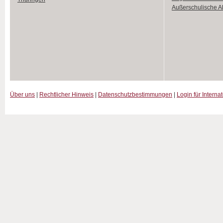
Außerschulische Ak
Über uns
|
Rechtlicher Hinweis
|
Datenschutzbestimmungen
|
Login für Interna