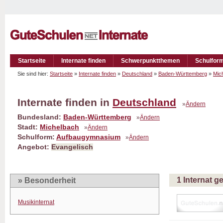
Startseite
Internate finden
Schwerpunktthemen
Schulfor
Sie sind hier:
Startseite
»
Internate finden
»
Deutschland
»
Baden-Württemberg
»
Mic
Internate finden in
Deutschland
»
Ändern
Bundesland:
Baden-Württemberg
»
Ändern
Stadt:
Michelbach
»
Ändern
Schulform:
Aufbaugymnasium
»
Ändern
Angebot:
Evangelisch
1 Internat 
» Besonderheit
Musikinternat