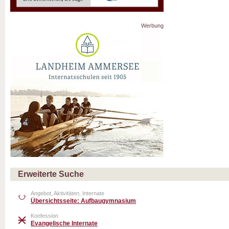
Werbung
Erweiterte Suche
Angebot, Aktivitäten, Internate
Übersichtsseite: Aufbaugymnasium
Konfession
Evangelische Internate