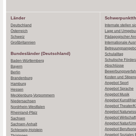
Länder
Schwerpunktt
Deutschland
Internate stellen si
Österreich
Lage und Umgebu
Schweiz
Pädagogischer An
Großbritannien
Internationale Aus
Betreuungsangebo
Bundesländer (Deutschland)
Schulalltag
Schulische Förder
Baden-Württemberg
Abschlüsse
Bayern
Bewerbungsverfah
Berlin
Kosten und Stipen
Brandenburg
Angebot Sport
Hamburg
Angebot Sprache
Hessen
Angebot Musik
Mecklenburg-Vorpommern
Angebot Kunst/Ha
Niedersachsen
Angebot Theater/K
Nordrhein-Westfalen
Angebot Naturwiss
Rheinland-Pfalz
Angebot Wirtschaft
Sachsen
Angebot Natur/Um
Sachsen-Anhalt
Angebot Berufsori
Schleswig-Holstein
Angebot Soziales
Thüringen