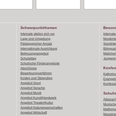
Schwerpunktthemen
Besond
Internate stellen sich vor
Internat
Lage und Umgebung
Musikint
Pädagogischer Ansatz
Sportint
Internationale Ausrichtung
Bilingual
Betreuungsangebot
Mädchen
Schulalltag
Jungenin
Schulische Förderangebote
Konfes
Abschlüsse
Bewerbungsverfahren
Katholis
Kosten und Stipendien
Evangeli
Angebot Sport
Konfessi
Angebot Sprache
Angebot Musik
Schuli
Angebot Kunst/Handwerk
Altsprach
Angebot Theater/Kultur
Musische
Angebot Naturwissenschaften
Mathemat
Angebot Wirtschaft
Neusprac