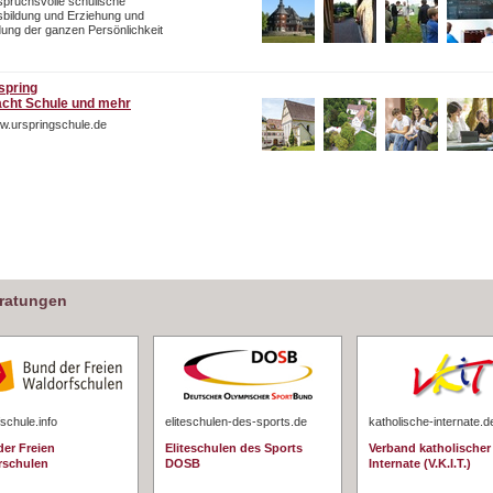
pruchsvolle schulische
bildung und Erziehung und
dung der ganzen Persönlichkeit
spring
cht Schule und mehr
w.urspringschule.de
eratungen
schule.info
eliteschulen-des-sports.de
katholische-internate.d
er Freien
Eliteschulen des Sports
Verband katholischer
rschulen
DOSB
Internate (V.K.I.T.)