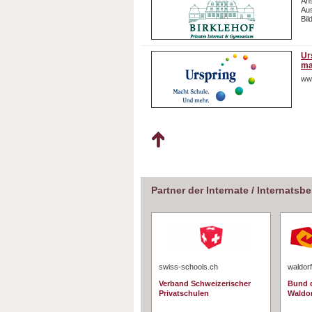
Ans
Aus
Bil
Ur
ma
ww
Partner der Internate / Internatsb
swiss-schools.ch
waldorf
Verband Schweizerischer
Bund d
Privatschulen
Waldo