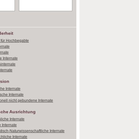
erheit
e für Hochbegabte
ernate
ernate
e Internate
internate
ternate
sion
che Internate
sche Internate
onell nicht gebundene Internate
sche Ausrichtung
liche Internate
 Internate
isch-Naturwissenschaftliche Internate
hliche Internate