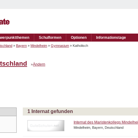
werpunktthemen
Schulformen
Optionen
Informationstage
tschland
»
Bayern
»
Mindelheim
»
Gymnasium
» Katholisch
tschland
»
Ändern
1 Internat gefunden
Internat des Maristenkollegs Mindelhe
Mindelheim, Bayern, Deutschland