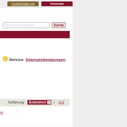
GuteSchulen.net
Internate
Service:
Internatsberatungen
Sortierung:
Beliebtheit
|
A-Z
im