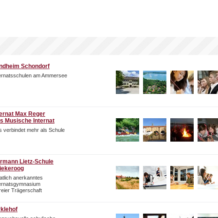
ndheim Schondorf
ternatsschulen am Ammersee
ternat Max Reger
s Musische Internat
 verbindet mehr als Schule
rmann Lietz-Schule
iekeroog
atlich anerkanntes
ternatsgymnasium
freier Trägerschaft
rklehof