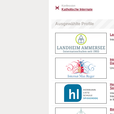
Konfession
Katholische Internate
Ausgewählte Profile
La
In
In
Da
Uns
He
Sp
sta
In
in 
Bi