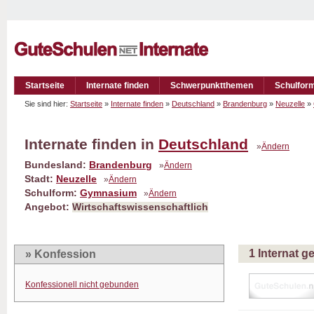
Startseite
Internate finden
Schwerpunktthemen
Schulfor
Sie sind hier:
Startseite
»
Internate finden
»
Deutschland
»
Brandenburg
»
Neuzelle
»
Internate finden in
Deutschland
»
Ändern
Bundesland:
Brandenburg
»
Ändern
Stadt:
Neuzelle
»
Ändern
Schulform:
Gymnasium
»
Ändern
Angebot:
Wirtschaftswissenschaftlich
1 Internat 
» Konfession
Konfessionell nicht gebunden