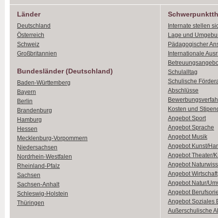
Länder
Schwerpunktt
Deutschland
Internate stellen si
Österreich
Lage und Umgebu
Schweiz
Pädagogischer An
Großbritannien
Internationale Aus
Betreuungsangebo
Bundesländer (Deutschland)
Schulalltag
Schulische Förder
Baden-Württemberg
Abschlüsse
Bayern
Bewerbungsverfah
Berlin
Kosten und Stipen
Brandenburg
Angebot Sport
Hamburg
Angebot Sprache
Hessen
Angebot Musik
Mecklenburg-Vorpommern
Angebot Kunst/Ha
Niedersachsen
Angebot Theater/K
Nordrhein-Westfalen
Angebot Naturwiss
Rheinland-Pfalz
Angebot Wirtschaft
Sachsen
Angebot Natur/Um
Sachsen-Anhalt
Angebot Berufsori
Schleswig-Holstein
Angebot Soziales
Thüringen
Außerschulische Ak