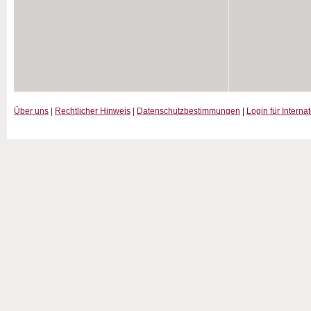
Über uns
|
Rechtlicher Hinweis
|
Datenschutzbestimmungen
|
Login für Interna