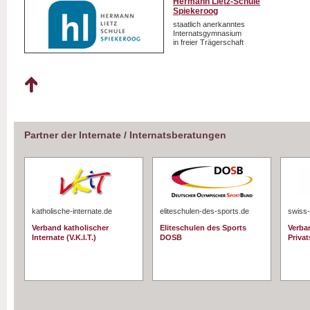
Hermann Lietz-Schule
Spiekeroog
staatlich anerkanntes
Internatsgymnasium
in freier Trägerschaft
Partner der Internate / Internatsberatungen
katholische-internate.de
eliteschulen-des-sports.de
swiss-
Verband katholischer
Eliteschulen des Sports
Verba
Internate (V.K.I.T.)
DOSB
Priva