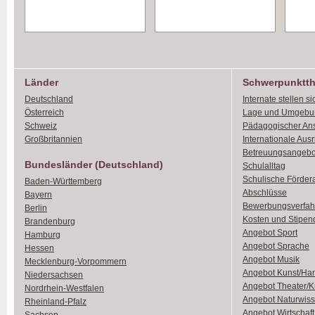
Länder
Schwerpunktt
Deutschland
Internate stellen si
Österreich
Lage und Umgebu
Schweiz
Pädagogischer An
Großbritannien
Internationale Aus
Betreuungsangebo
Bundesländer (Deutschland)
Schulalltag
Schulische Förder
Baden-Württemberg
Abschlüsse
Bayern
Bewerbungsverfah
Berlin
Kosten und Stipen
Brandenburg
Angebot Sport
Hamburg
Angebot Sprache
Hessen
Angebot Musik
Mecklenburg-Vorpommern
Angebot Kunst/Ha
Niedersachsen
Angebot Theater/K
Nordrhein-Westfalen
Angebot Naturwiss
Rheinland-Pfalz
Angebot Wirtschaft