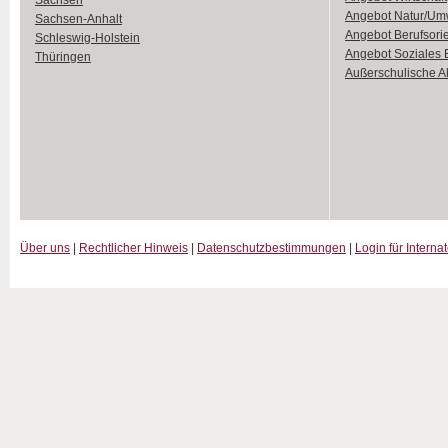
Sachsen
Angebot Natur/Um
Sachsen-Anhalt
Angebot Berufsori
Schleswig-Holstein
Angebot Soziales
Thüringen
Außerschulische Ak
Über uns
|
Rechtlicher Hinweis
|
Datenschutzbestimmungen
|
Login für Interna