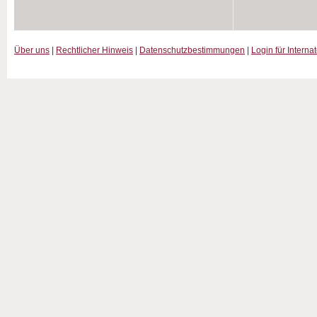
Über uns
|
Rechtlicher Hinweis
|
Datenschutzbestimmungen
|
Login für Interna