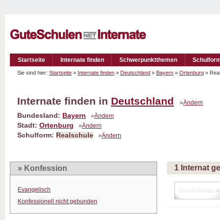
Startseite
Internate finden
Schwerpunktthemen
Schulfor
Sie sind hier:
Startseite
»
Internate finden
»
Deutschland
»
Bayern
»
Ortenburg
» Rea
Internate finden in
Deutschland
»
Ändern
Bundesland:
Bayern
»
Ändern
Stadt:
Ortenburg
»
Ändern
Schulform:
Realschule
»
Ändern
1 Internat 
» Konfession
Evangelisch
Konfessionell nicht gebunden