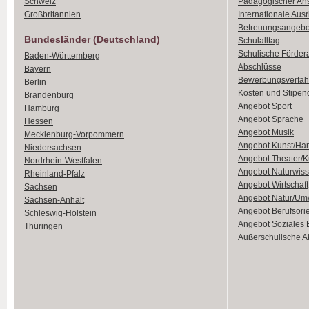
Schweiz
Pädagogischer An
Großbritannien
Internationale Aus
Betreuungsangebo
Bundesländer (Deutschland)
Schulalltag
Schulische Förder
Baden-Württemberg
Abschlüsse
Bayern
Bewerbungsverfah
Berlin
Kosten und Stipen
Brandenburg
Angebot Sport
Hamburg
Angebot Sprache
Hessen
Angebot Musik
Mecklenburg-Vorpommern
Angebot Kunst/Ha
Niedersachsen
Angebot Theater/K
Nordrhein-Westfalen
Angebot Naturwiss
Rheinland-Pfalz
Angebot Wirtschaft
Sachsen
Angebot Natur/Um
Sachsen-Anhalt
Angebot Berufsori
Schleswig-Holstein
Angebot Soziales
Thüringen
Außerschulische Ak