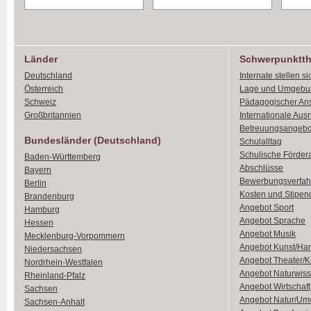
Länder
Schwerpunktt
Deutschland
Internate stellen si
Österreich
Lage und Umgebu
Schweiz
Pädagogischer An
Großbritannien
Internationale Aus
Betreuungsangebo
Bundesländer (Deutschland)
Schulalltag
Schulische Förder
Baden-Württemberg
Abschlüsse
Bayern
Bewerbungsverfah
Berlin
Kosten und Stipen
Brandenburg
Angebot Sport
Hamburg
Angebot Sprache
Hessen
Angebot Musik
Mecklenburg-Vorpommern
Angebot Kunst/Ha
Niedersachsen
Angebot Theater/K
Nordrhein-Westfalen
Angebot Naturwiss
Rheinland-Pfalz
Angebot Wirtschaft
Sachsen
Angebot Natur/Um
Sachsen-Anhalt