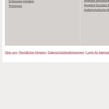
Angebot Berufsori
Schleswig-Holstein
Angebot Soziales
Thüringen
Außerschulische Ak
Über uns
|
Rechtlicher Hinweis
|
Datenschutzbestimmungen
|
Login für Interna