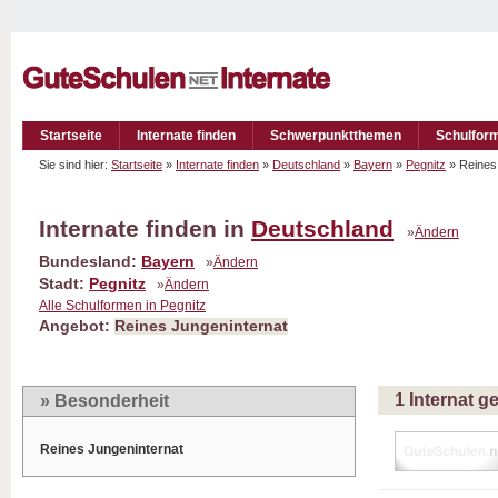
Startseite
Internate finden
Schwerpunktthemen
Schulfor
Sie sind hier:
Startseite
»
Internate finden
»
Deutschland
»
Bayern
»
Pegnitz
» Reines
Internate finden in
Deutschland
»
Ändern
Bundesland:
Bayern
»
Ändern
Stadt:
Pegnitz
»
Ändern
Alle Schulformen in Pegnitz
Angebot:
Reines Jungeninternat
1 Internat 
» Besonderheit
Reines Jungeninternat