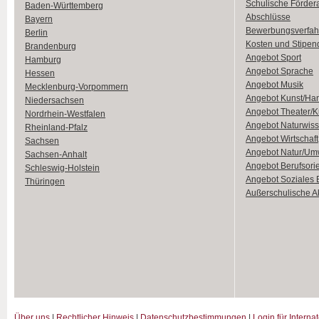
Schulische Förder
Baden-Württemberg
Abschlüsse
Bayern
Bewerbungsverfah
Berlin
Kosten und Stipen
Brandenburg
Angebot Sport
Hamburg
Angebot Sprache
Hessen
Angebot Musik
Mecklenburg-Vorpommern
Angebot Kunst/Ha
Niedersachsen
Angebot Theater/K
Nordrhein-Westfalen
Angebot Naturwiss
Rheinland-Pfalz
Angebot Wirtschaft
Sachsen
Angebot Natur/Um
Sachsen-Anhalt
Angebot Berufsori
Schleswig-Holstein
Angebot Soziales
Thüringen
Außerschulische Ak
Über uns
|
Rechtlicher Hinweis
|
Datenschutzbestimmungen
|
Login für Interna