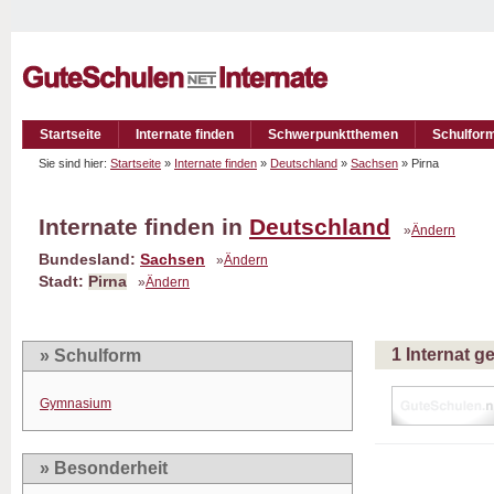
Startseite
Internate finden
Schwerpunktthemen
Schulfor
Sie sind hier:
Startseite
»
Internate finden
»
Deutschland
»
Sachsen
» Pirna
Internate finden in
Deutschland
»
Ändern
Bundesland:
Sachsen
»
Ändern
Stadt:
Pirna
»
Ändern
1 Internat 
» Schulform
Gymnasium
» Besonderheit