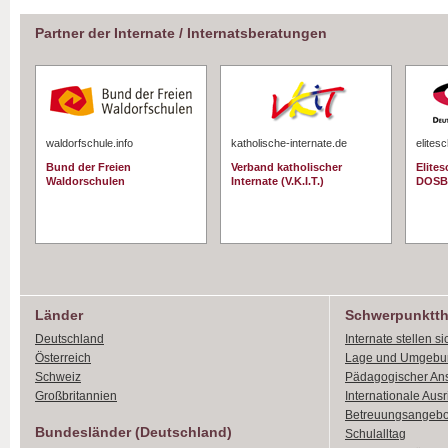
Partner der Internate / Internatsberatungen
waldorfschule.info
katholische-internate.de
elites
Bund der Freien
Verband katholischer
Elite
Waldorschulen
Internate (V.K.I.T.)
DOSB
Länder
Schwerpunktt
Deutschland
Internate stellen si
Österreich
Lage und Umgebu
Schweiz
Pädagogischer An
Großbritannien
Internationale Aus
Betreuungsangebo
Bundesländer (Deutschland)
Schulalltag