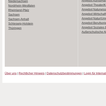
Angebot Kunst/Ha
Niedersachsen
Angebot Theater/K
Nordrhein-Westfalen
Angebot Naturwiss
Rheinland-Pfalz
Angebot Wirtschaft
Sachsen
Angebot Natur/Um
Sachsen-Anhalt
Angebot Berufsori
Schleswig-Holstein
Angebot Soziales
Thüringen
Außerschulische Ak
Über uns
|
Rechtlicher Hinweis
|
Datenschutzbestimmungen
|
Login für Interna