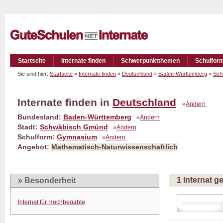
Startseite
Internate finden
Schwerpunktthemen
Schulfor
Sie sind hier:
Startseite
»
Internate finden
»
Deutschland
»
Baden-Württemberg
»
Sch
Internate finden in
Deutschland
»
Ändern
Bundesland:
Baden-Württemberg
»
Ändern
Stadt:
Schwäbisch Gmünd
»
Ändern
Schulform:
Gymnasium
»
Ändern
Angebot:
Mathematisch-Naturwissenschaftlich
1 Internat 
» Besonderheit
Internat für Hochbegabte