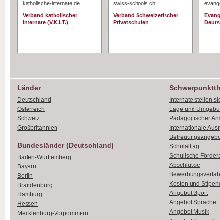
katholische-internate.de
swiss-schools.ch
evange
Verband katholischer
Verband Schweizerischer
Evang
Internate (V.K.I.T.)
Privatschulen
Deuts
Länder
Schwerpunktt
Deutschland
Internate stellen si
Österreich
Lage und Umgebu
Schweiz
Pädagogischer An
Großbritannien
Internationale Aus
Betreuungsangebo
Bundesländer (Deutschland)
Schulalltag
Schulische Förder
Baden-Württemberg
Abschlüsse
Bayern
Bewerbungsverfah
Berlin
Kosten und Stipen
Brandenburg
Angebot Sport
Hamburg
Angebot Sprache
Hessen
Angebot Musik
Mecklenburg-Vorpommern