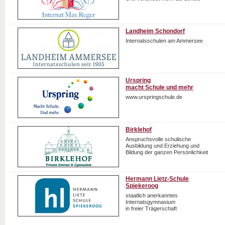
Landheim Schondorf
Internatsschulen am Ammersee
Urspring
macht Schule und mehr
www.urspringschule.de
Birklehof
Anspruchsvolle schulische
Ausbildung und Erziehung und
Bildung der ganzen Persönlichkeit
Hermann Lietz-Schule
Spiekeroog
staatlich anerkanntes
Internatsgymnasium
in freier Trägerschaft