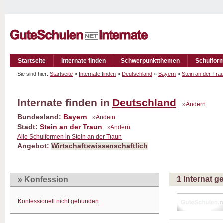
Startseite
Internate finden
Schwerpunktthemen
Schulfor
Sie sind hier:
Startseite
»
Internate finden
»
Deutschland
»
Bayern
»
Stein an der Tra
Internate finden in
Deutschland
»
Ändern
Bundesland:
Bayern
»
Ändern
Stadt:
Stein an der Traun
»
Ändern
Alle Schulformen in Stein an der Traun
Angebot:
Wirtschaftswissenschaftlich
1 Internat 
» Konfession
Konfessionell nicht gebunden