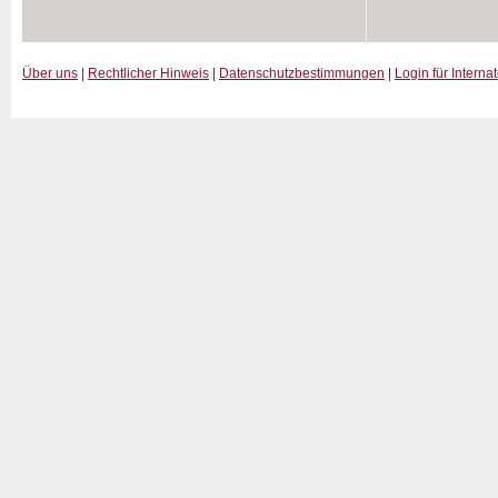
Über uns
|
Rechtlicher Hinweis
|
Datenschutzbestimmungen
|
Login für Interna