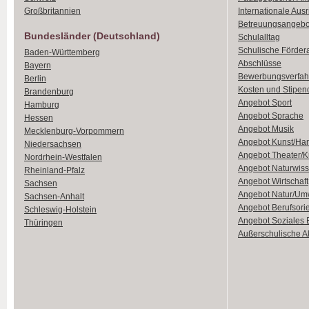
Großbritannien
Internationale Aus
Betreuungsangebo
Bundesländer (Deutschland)
Schulalltag
Schulische Förder
Baden-Württemberg
Abschlüsse
Bayern
Bewerbungsverfah
Berlin
Kosten und Stipen
Brandenburg
Angebot Sport
Hamburg
Angebot Sprache
Hessen
Angebot Musik
Mecklenburg-Vorpommern
Angebot Kunst/Ha
Niedersachsen
Angebot Theater/K
Nordrhein-Westfalen
Angebot Naturwiss
Rheinland-Pfalz
Angebot Wirtschaft
Sachsen
Angebot Natur/Um
Sachsen-Anhalt
Angebot Berufsori
Schleswig-Holstein
Angebot Soziales
Thüringen
Außerschulische Ak