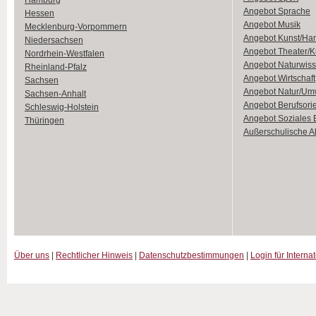
Hamburg
Angebot Sprache
Hessen
Angebot Musik
Mecklenburg-Vorpommern
Angebot Kunst/Ha
Niedersachsen
Angebot Theater/K
Nordrhein-Westfalen
Angebot Naturwiss
Rheinland-Pfalz
Angebot Wirtschaft
Sachsen
Angebot Natur/Um
Sachsen-Anhalt
Angebot Berufsori
Schleswig-Holstein
Angebot Soziales
Thüringen
Außerschulische Ak
Über uns
|
Rechtlicher Hinweis
|
Datenschutzbestimmungen
|
Login für Interna