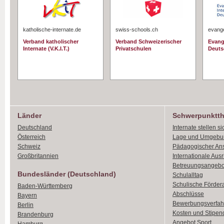
katholische-internate.de
swiss-schools.ch
evange
Verband katholischer
Verband Schweizerischer
Evang
Internate (V.K.I.T.)
Privatschulen
Deuts
Länder
Schwerpunktt
Deutschland
Internate stellen si
Österreich
Lage und Umgebu
Schweiz
Pädagogischer An
Großbritannien
Internationale Aus
Betreuungsangebo
Bundesländer (Deutschland)
Schulalltag
Schulische Förder
Baden-Württemberg
Abschlüsse
Bayern
Bewerbungsverfah
Berlin
Kosten und Stipen
Brandenburg
Angebot Sport