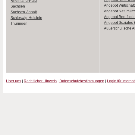
Rheinland-Pfalz
Angebot Wirtschaft
Sachsen
Angebot Natur/Um
Sachsen-Anhalt
Angebot Berufsori
Schleswig-Holstein
Angebot Soziales
Thüringen
Außerschulische Ak
Über uns
|
Rechtlicher Hinweis
|
Datenschutzbestimmungen
|
Login für Interna