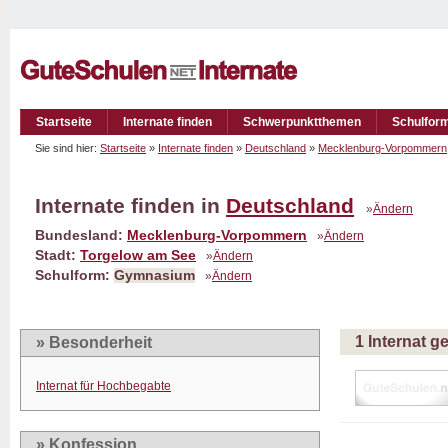
Startseite
Internate finden
Schwerpunktthemen
Schulfor
Sie sind hier:
Startseite
»
Internate finden
»
Deutschland
»
Mecklenburg-Vorpommern
Internate finden in
Deutschland
»
Ändern
Bundesland:
Mecklenburg-Vorpommern
»
Ändern
Stadt:
Torgelow am See
»
Ändern
Schulform:
Gymnasium
»
Ändern
1 Internat 
» Besonderheit
Internat für Hochbegabte
» Konfession