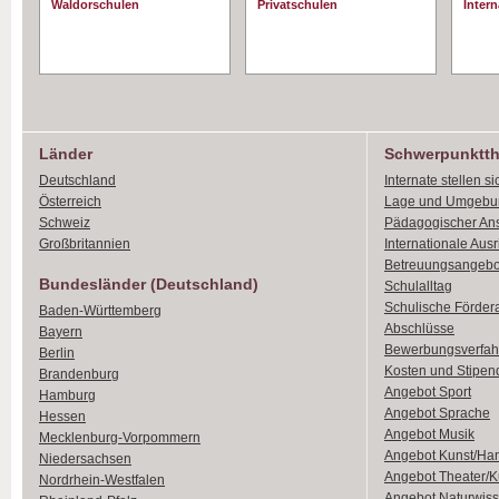
Waldorschulen
Privatschulen
Intern
Länder
Schwerpunktt
Deutschland
Internate stellen si
Österreich
Lage und Umgebu
Schweiz
Pädagogischer An
Großbritannien
Internationale Aus
Betreuungsangebo
Bundesländer (Deutschland)
Schulalltag
Schulische Förder
Baden-Württemberg
Abschlüsse
Bayern
Bewerbungsverfah
Berlin
Kosten und Stipen
Brandenburg
Angebot Sport
Hamburg
Angebot Sprache
Hessen
Angebot Musik
Mecklenburg-Vorpommern
Angebot Kunst/Ha
Niedersachsen
Angebot Theater/K
Nordrhein-Westfalen
Angebot Naturwiss