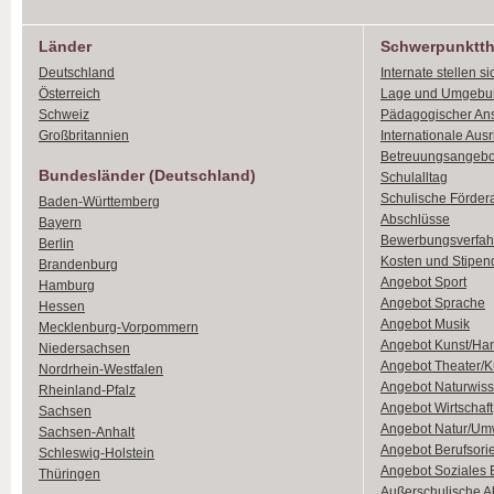
Länder
Schwerpunktt
Deutschland
Internate stellen si
Österreich
Lage und Umgebu
Schweiz
Pädagogischer An
Großbritannien
Internationale Aus
Betreuungsangebo
Bundesländer (Deutschland)
Schulalltag
Schulische Förder
Baden-Württemberg
Abschlüsse
Bayern
Bewerbungsverfah
Berlin
Kosten und Stipen
Brandenburg
Angebot Sport
Hamburg
Angebot Sprache
Hessen
Angebot Musik
Mecklenburg-Vorpommern
Angebot Kunst/Ha
Niedersachsen
Angebot Theater/K
Nordrhein-Westfalen
Angebot Naturwiss
Rheinland-Pfalz
Angebot Wirtschaft
Sachsen
Angebot Natur/Um
Sachsen-Anhalt
Angebot Berufsori
Schleswig-Holstein
Angebot Soziales
Thüringen
Außerschulische Ak