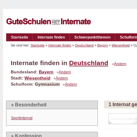
Startseite
Internate finden
Schwerpunktthemen
Schulfor
Sie sind hier:
Startseite
»
Internate finden
»
Deutschland
»
Bayern
»
Wiesentheid
» G
Internate finden in
Deutschland
»
Ändern
Bundesland:
Bayern
»
Ändern
Stadt:
Wiesentheid
»
Ändern
Schulform:
Gymnasium
»
Ändern
1 Internat 
» Besonderheit
Sportinternat
» Konfession