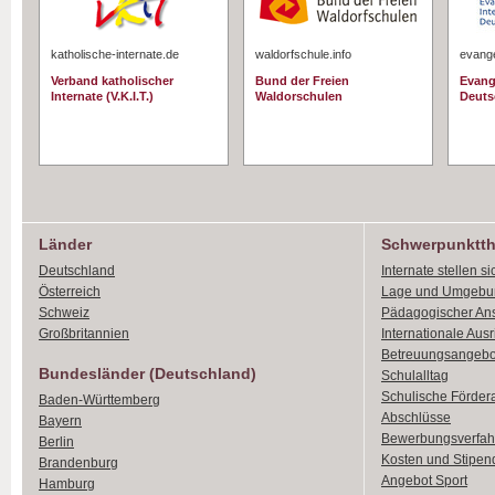
katholische-internate.de
waldorfschule.info
evange
Verband katholischer
Bund der Freien
Evang
Internate (V.K.I.T.)
Waldorschulen
Deuts
Länder
Schwerpunktt
Deutschland
Internate stellen si
Österreich
Lage und Umgebu
Schweiz
Pädagogischer An
Großbritannien
Internationale Aus
Betreuungsangebo
Bundesländer (Deutschland)
Schulalltag
Schulische Förder
Baden-Württemberg
Abschlüsse
Bayern
Bewerbungsverfah
Berlin
Kosten und Stipen
Brandenburg
Angebot Sport
Hamburg