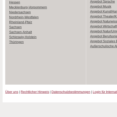
Angebot Sprache
Hessen
Angebot Musik
Mecklenburg-Vorpommern
Angebot Kunst/Ha
Niedersachsen
Angebot Theater/K
Nordrhein-Westfalen
Angebot Naturwiss
Rheinland-Pfalz
Angebot Wirtschaft
Sachsen
Angebot Natur/Um
Sachsen-Anhalt
Angebot Berufsori
Schleswig-Holstein
Angebot Soziales
Thüringen
Außerschulische Ak
Über uns
|
Rechtlicher Hinweis
|
Datenschutzbestimmungen
|
Login für Interna