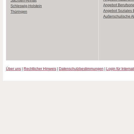
Sachsen-Anhalt
Angebot Berufsori
Schleswig-Holstein
Angebot Soziales
Thüringen
Außerschulische Ak
Über uns
|
Rechtlicher Hinweis
|
Datenschutzbestimmungen
|
Login für Interna