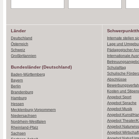
Länder
Schwerpunktt
Deutschland
Internate stellen si
Österreich
Lage und Umgebu
Schweiz
Pädagogischer An
Großbritannien
Internationale Aus
Betreuungsangebo
Bundesländer (Deutschland)
Schulalltag
Schulische Förder
Baden-Württemberg
Abschlüsse
Bayern
Bewerbungsverfah
Berlin
Kosten und Stipen
Brandenburg
Angebot Sport
Hamburg
Angebot Sprache
Hessen
Angebot Musik
Mecklenburg-Vorpommern
Angebot Kunst/Ha
Niedersachsen
Angebot Theater/K
Nordrhein-Westfalen
Angebot Naturwiss
Rheinland-Pfalz
Angebot Wirtschaft
Sachsen
Angebot Natur/Um