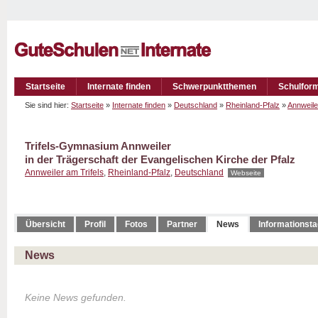
Startseite
Internate finden
Schwerpunktthemen
Schulfor
Sie sind hier:
Startseite
»
Internate finden
»
Deutschland
»
Rheinland-Pfalz
»
Annweile
Trifels-Gymnasium Annweiler
in der Trägerschaft der Evangelischen Kirche der Pfalz
Annweiler am Trifels
,
Rheinland-Pfalz
,
Deutschland
Webseite
Übersicht
Profil
Fotos
Partner
News
Informationst
News
Keine News gefunden.