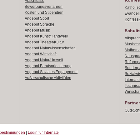
Konfes
Abschlüsse
Bewerbungsverfahren
Katholis
Kosten und Stipendien
Evangeli
Angebot Sport
Konfessi
Angebot Sprache
Angebot Musik
Schuli
Angebot Kunst/Handwerk
Altsprach
Angebot Theater/Kultur
Musische
Angebot Naturwissenschaften
Mathemat
Angebot Wirtschaft
Neusprac
Angebot Natur/Umwelt
Reformpä
Angebot Berufsorientierung
Sonderpä
Angebot Soziales Engagement
Sozialwi
Außerschulische Aktivitäten
Internat
Technisch
Wirtschaf
Partner
GuteSchu
zbestimmungen
|
Login für Internate