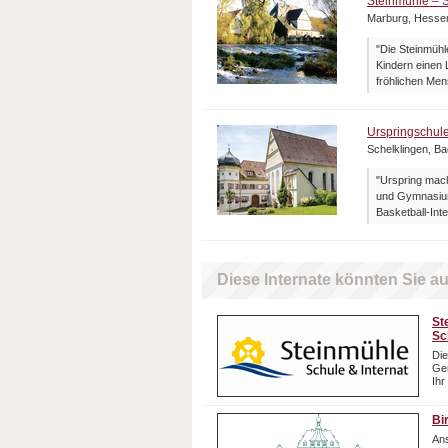
Steinmühle – S
Marburg, Hesse
"Die Steinmühle
Kindern einen 
fröhlichen Men
Urspringschul
Schelklingen, B
"Urspring mach
und Gymnasium
Basketball-Inte
Diese Internate könnten Sie au
St
Sc
Die
Gem
Ihr
Bi
Ans