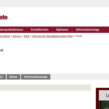
werpunktthemen
Schulformen
Optionen
Informationstage
tschland
»
Bayern
»
Ettal
»
Internat der Benediktinerabtei Ettal
» Fotos
al
er
News
Informationstage