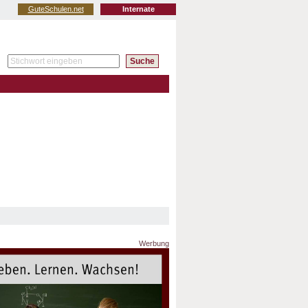
GuteSchulen.net
Internate
Werbung