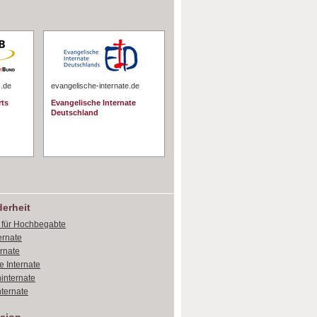
s.de
evangelische-internate.de
rts
Evangelische Internate
Deutschland
erheit
e für Hochbegabte
ernate
ernate
e Internate
internate
ternate