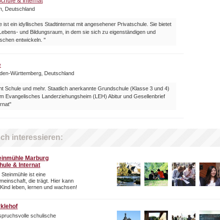
chule & Internat
n, Deutschland
 ist ein idyllisches Stadtinternat mit angesehener Privatschule. Sie bietet
Lebens- und Bildungsraum, in dem sie sich zu eigenständigen und
schen entwickeln. "
e
aden-Württemberg, Deutschland
t Schule und mehr. Staatlich anerkannte Grundschule (Klasse 3 und 4)
 Evangelisches Landerziehungsheim (LEH) Abitur und Gesellenbrief
rnat"
ch interessieren:
einmühle Marburg
hule & Internat
 Steinmühle ist eine
einschaft, die trägt. Hier kann
 Kind leben, lernen und wachsen!
rklehof
pruchsvolle schulische