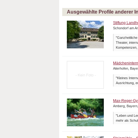
Ausgewählte Profile anderer I
Stiftung Land
Schondorf am A
"Ganzheitliche
Theater, inter
Kompetenzen, 
Mädchenintern
Aiterhofen, Bay
"Kleines Inter
Ausrichtung, 
Max-Reger-G
Amberg, Bayern
"Leben und Ler
mehr als Schul