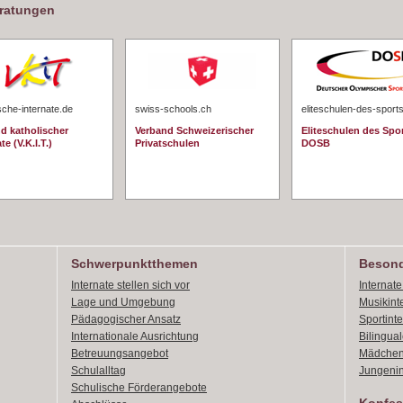
eratungen
sche-internate.de
swiss-schools.ch
eliteschulen-des-sport
d katholischer
Verband Schweizerischer
Eliteschulen des Spo
te (V.K.I.T.)
Privatschulen
DOSB
Schwerpunktthemen
Besond
Internate stellen sich vor
Internat
Lage und Umgebung
Musikint
Pädagogischer Ansatz
Sportint
Internationale Ausrichtung
Bilingual
Betreuungsangebot
Mädchen
Schulalltag
Jungenin
Schulische Förderangebote