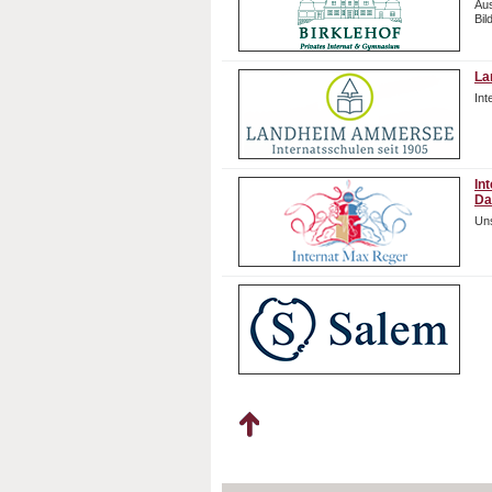
Aus
Bil
La
In
In
Da
Uns